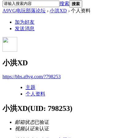
搜索
搜索
A9VG电玩部落论坛
›
小洪XD
›
个人资料
加为好友
发送消息
小洪XD
https://bbs.a9vg.com/?798253
主题
个人资料
小洪XD
(UID: 798253)
邮箱状态
已验证
视频认证
未认证