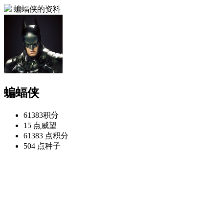
蝙蝠侠的资料
蝙蝠侠
61383
积分
15 点
威望
61383 点
积分
504 点
种子