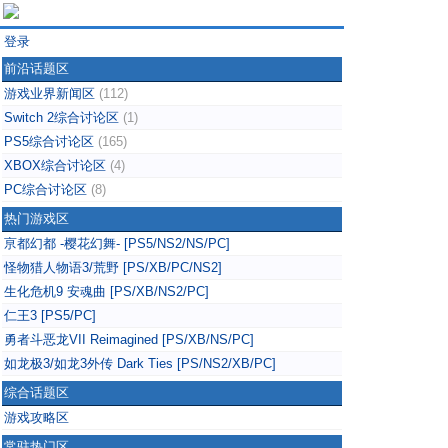
登录
前沿话题区
游戏业界新闻区
(112)
Switch 2综合讨论区
(1)
PS5综合讨论区
(165)
XBOX综合讨论区
(4)
PC综合讨论区
(8)
热门游戏区
亰都幻都 -樱花幻舞- [PS5/NS2/NS/PC]
怪物猎人物语3/荒野 [PS/XB/PC/NS2]
生化危机9 安魂曲 [PS/XB/NS2/PC]
仁王3 [PS5/PC]
勇者斗恶龙VII Reimagined [PS/XB/NS/PC]
如龙极3/如龙3外传 Dark Ties [PS/NS2/XB/PC]
综合话题区
游戏攻略区
常驻热门区