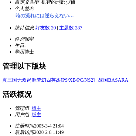
自定义头衔
机智的刑部少辅
个人签名
時の流れには逆らえない…
统计信息
好友数 20
|
主题数 287
性别
保密
生日
-
学历
博士
管理以下版块
真三国无双起源梦幻四英杰[PS/XB/PC/NS2]
战国BASARA
活跃概况
管理组
版主
用户组
版主
注册时间
2005-3-4 21:04
最后访问
2020-2-8 11:49