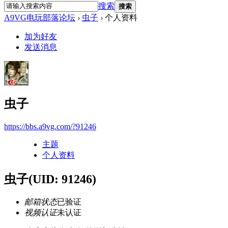
搜索
搜索
A9VG电玩部落论坛
›
虫子
›
个人资料
加为好友
发送消息
虫子
https://bbs.a9vg.com/?91246
主题
个人资料
虫子
(UID: 91246)
邮箱状态
已验证
视频认证
未认证