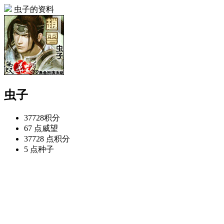
虫子的资料
虫子
37728
积分
67 点
威望
37728 点
积分
5 点
种子