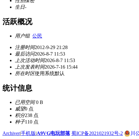
性别
保密
生日
-
活跃概况
用户组
公民
注册时间
2012-9-29 21:28
最后访问
2026-8-7 11:53
上次活动时间
2026-8-7 11:53
上次发表时间
2026-7-16 15:44
所在时区
使用系统默认
统计信息
已用空间
0 B
威望
0 点
积分
238 点
种子
110 点
Archiver
|
手机版
|
A9VG电玩部落
蜀ICP备2021021932号-2
川公