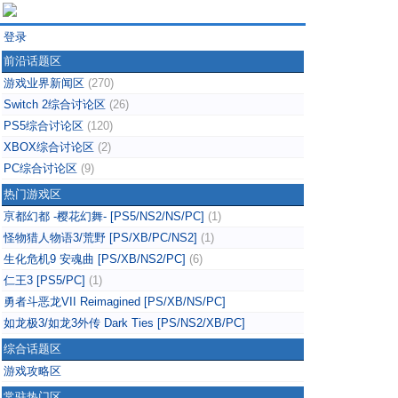
登录
前沿话题区
游戏业界新闻区
(270)
Switch 2综合讨论区
(26)
PS5综合讨论区
(120)
XBOX综合讨论区
(2)
PC综合讨论区
(9)
热门游戏区
亰都幻都 -樱花幻舞- [PS5/NS2/NS/PC]
(1)
怪物猎人物语3/荒野 [PS/XB/PC/NS2]
(1)
生化危机9 安魂曲 [PS/XB/NS2/PC]
(6)
仁王3 [PS5/PC]
(1)
勇者斗恶龙VII Reimagined [PS/XB/NS/PC]
如龙极3/如龙3外传 Dark Ties [PS/NS2/XB/PC]
综合话题区
游戏攻略区
常驻热门区