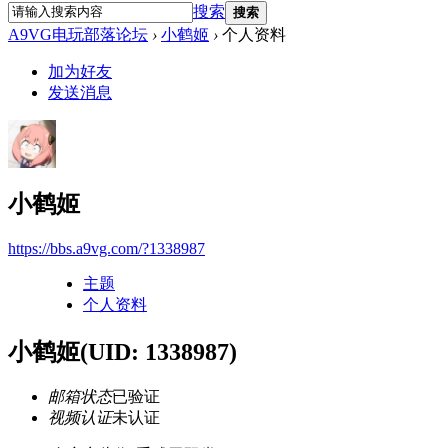
搜索
搜索
A9VG电玩部落论坛
›
小鹤姬
›
个人资料
加为好友
发送消息
小鹤姬
https://bbs.a9vg.com/?1338987
主题
个人资料
小鹤姬
(UID: 1338987)
邮箱状态
已验证
视频认证
未认证