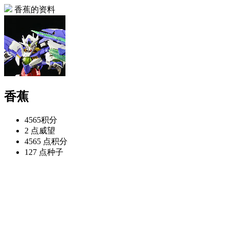
香蕉的资料
香蕉
4565
积分
2 点
威望
4565 点
积分
127 点
种子