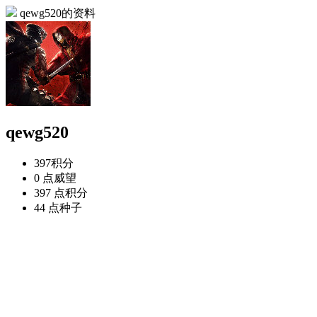
qewg520的资料
qewg520
397
积分
0 点
威望
397 点
积分
44 点
种子