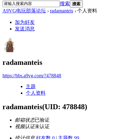
搜索
搜索
A9VG电玩部落论坛
›
radamanteis
›
个人资料
加为好友
发送消息
radamanteis
https://bbs.a9vg.com/?478848
主题
个人资料
radamanteis
(UID: 478848)
邮箱状态
已验证
视频认证
未认证
统计信息
好友数 0
|
主题数 99