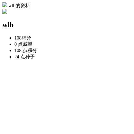
wlb的资料
wlb
108
积分
0 点
威望
108 点
积分
24 点
种子