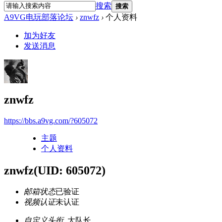
搜索
搜索
A9VG电玩部落论坛
›
znwfz
›
个人资料
加为好友
发送消息
znwfz
https://bbs.a9vg.com/?605072
主题
个人资料
znwfz
(UID: 605072)
邮箱状态
已验证
视频认证
未认证
自定义头衔
大队长