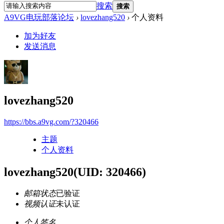
搜索
搜索
A9VG电玩部落论坛
›
lovezhang520
›
个人资料
加为好友
发送消息
lovezhang520
https://bbs.a9vg.com/?320466
主题
个人资料
lovezhang520
(UID: 320466)
邮箱状态
已验证
视频认证
未认证
个人签名