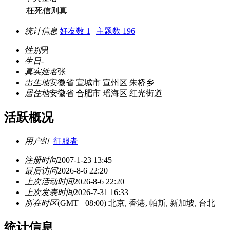
枉死信则真
统计信息
好友数 1
|
主题数 196
性别
男
生日
-
真实姓名
张
出生地
安徽省 宣城市 宣州区 朱桥乡
居住地
安徽省 合肥市 瑶海区 红光街道
活跃概况
用户组
征服者
注册时间
2007-1-23 13:45
最后访问
2026-8-6 22:20
上次活动时间
2026-8-6 22:20
上次发表时间
2026-7-31 16:33
所在时区
(GMT +08:00) 北京, 香港, 帕斯, 新加坡, 台北
统计信息