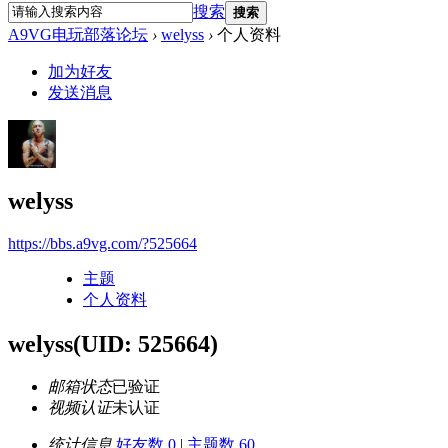
搜索
搜索
A9VG电玩部落论坛
›
welyss
›
个人资料
加为好友
发送消息
welyss
https://bbs.a9vg.com/?525664
主题
个人资料
welyss
(UID: 525664)
邮箱状态
已验证
视频认证
未认证
统计信息
好友数 0
|
主题数 60