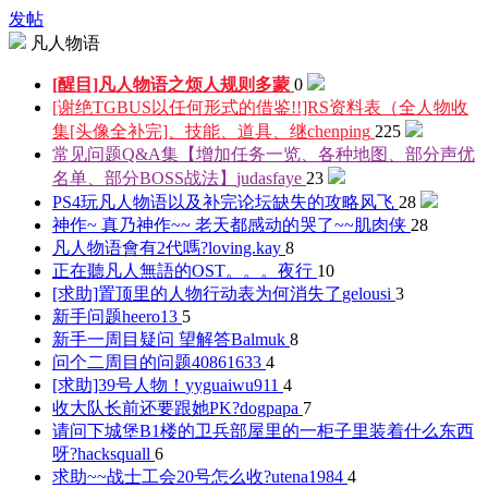
发帖
凡人物语
[醒目]凡人物语之烦人规则
多蒙
0
[谢绝TGBUS以任何形式的借鉴!!]RS资料表（全人物收
集[头像全补完]、技能、道具、继
chenping
225
常见问题Q&A集【增加任务一览、各种地图、部分声优
名单、部分BOSS战法】
judasfaye
23
PS4玩凡人物语以及补完论坛缺失的攻略
风飞
28
神作~ 真乃神作~~ 老天都感动的哭了~~
肌肉侠
28
凡人物语會有2代嗎?
loving.kay
8
正在聽凡人無語的OST。。。
夜行
10
[求助]置顶里的人物行动表为何消失了
gelousi
3
新手问题
heero13
5
新手一周目疑问 望解答
Balmuk
8
问个二周目的问题
40861633
4
[求助]39号人物！
yyguaiwu911
4
收大队长前还要跟她PK?
dogpapa
7
请问下城堡B1楼的卫兵部屋里的一柜子里装着什么东西
呀?
hacksquall
6
求助~~战士工会20号怎么收?
utena1984
4