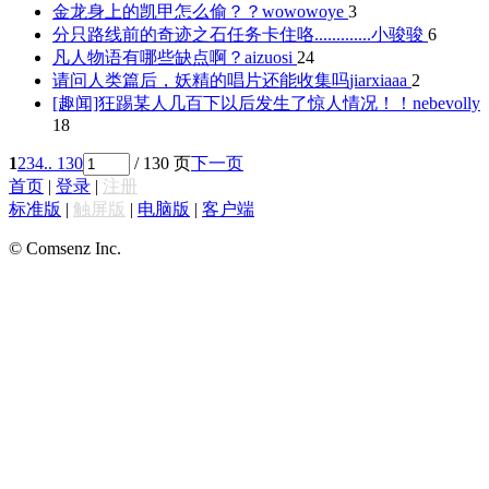
金龙身上的凯甲怎么偷？？
wowowoye
3
分只路线前的奇迹之石任务卡住咯.............
小骏骏
6
凡人物语有哪些缺点啊？
aizuosi
24
请问人类篇后，妖精的唱片还能收集吗
jiarxiaaa
2
[趣闻]狂踢某人几百下以后发生了惊人情况！！
nebevolly
18
1
2
3
4
.. 130
/ 130 页
下一页
首页
|
登录
|
注册
标准版
|
触屏版
|
电脑版
|
客户端
© Comsenz Inc.