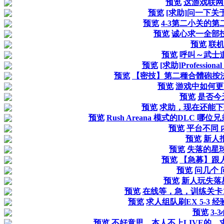
预览
这游戏联网
预览
[求助]问一下关
预览
4-3第二小关的第
预览
诚心求一全部
预览
联
预览
呼叫～武士道.
预览
[求助]Profession
预览
【密技】第二種合體砲按法(
预览
游戏中如何更
预览
是否今
预览
求助，现在还能下
预览
Rush Areana 模式的DLC
预览
平台不同 
预览
新人
预览
失落的星球
预览
【急募】跟
预览
问几个 
预览
新人玩失落
预览
在线等，急，训练关卡1
预览
求人组队刷EX 5-3 经验 
预览
3-
预览
不好意思，本人不上LIVE的，