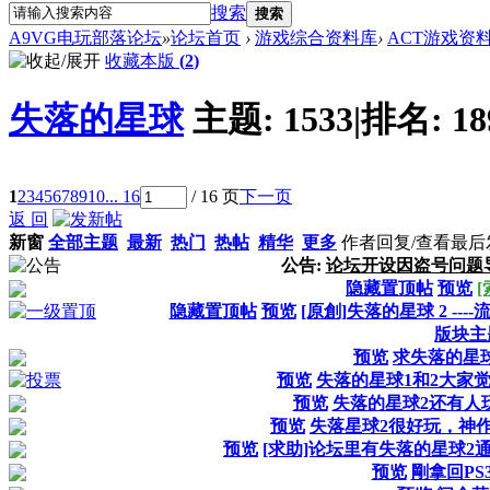
搜索
搜索
A9VG电玩部落论坛
»
论坛首页
›
游戏综合资料库
›
ACT游戏资
收藏本版
(
2
)
失落的星球
主题:
1533
|
排名:
18
1
2
3
4
5
6
7
8
9
10
... 16
/ 16 页
下一页
返 回
新窗
全部主题
最新
热门
热帖
精华
更多
作者
回复/查看
最后
公告:
论坛开设因盗号问题
隐藏置顶帖
预览
隐藏置顶帖
预览
[原創]失落的星球 2 ----
版块主
预览
求失落的星球
预览
失落的星球1和2大家
预览
失落的星球2还有人玩
预览
失落星球2很好玩，神
预览
[求助]论坛里有失落的星球2
预览
剛拿回PS