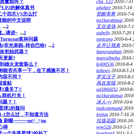
质量如何？
cha_123
2010-7-11
于LP2的解体真书
alighier
2010-7-14 
二个四爪VS怎么打
觉醒美希
2010-7-6
技能的中文说明
no1kurakimai
2010
机
...
2
五谷道场
2010-7-1
..请进~
...
2
qubelly
2010-7-20 
al Turncoat奖杯问题
sonicpsg
2010-6-4 
非光束砲,,转自巴哈)
...
2
走开让我来
2010-
改初始武器？
liangyunzhan
2010-
天更新?
marcolinoho
2010-
到雄火龙套装么？
fe400536
2010-8-4 
 哪位兄弟能否共享一下，在下感激不尽！
tedawo
2010-8-5 2
内容不同？
罗宾汉子
2010-8-1
报道贴
风在发端
2010-8-2
1通关了!!
qq5866032
2010-8-
人联机打关！
no1kurakimai
2010
问题？！
冰人-yy
2010-10-6
星球2的疑问
realcommand
2010
-1怎么过，不知道方法
lenjun
2010-7-16 2
刷喔~~~~~~m(^_^)m
垃圾花园
2010-10-
3心得
wjw526
2010-5-17 
求一个失落星球2的补丁…………
bossband
2011-3-1