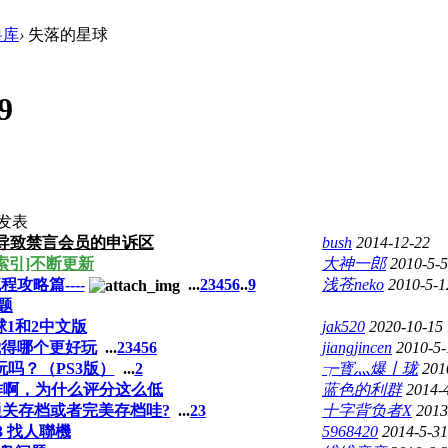
料库
›
失落的星球
9
发表
导致禁言会员的申诉区
bush
2014-12-22
[索引]不断更新
大神一郎
2010-5-5
流程攻略篇----
...
2
3
4
5
6
..
9
浅苍neko
2010-5-1
题
1和2中文版
jak520
2020-10-15 
觉得哪个更好玩
...
2
3
4
5
6
jiangjincen
2010-5-
吗？（PS3版）
...
2
┮寳灬爆丨珑
201
作啊，为什么评分这么低
蓝色的利群
2014-
通关存档或者完美存档哇?
...
2
3
十字背负者X
2013
3 找人聯機
5968420
2014-5-31