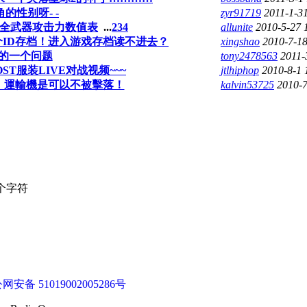
的性别呀- -
zyr91719
2011-1-3
gt;全武器攻击力数值表
...
2
3
4
allunite
2010-5-27 
个ID存档！进入游戏存档读不进去？
xingshao
2010-7-18
版的一个问题
tony2478563
2011-
ST服装LIVE对战视频~~~
jtlhiphop
2010-8-1 
時，運輸機是可以不被擊落！
kalvin53725
2010-7
个字符
网安备 51019002005286号