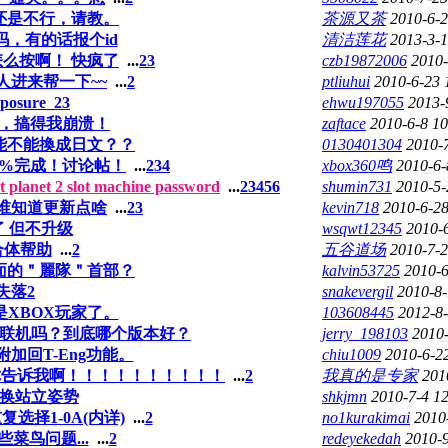
还是不行，请教。
茶源又茶
2010-6-2
，有的话报个id
清洁莲花
2013-3-1
么按啊！ 快疯了
...
2
3
czb19872006
2010-
人进来帮一下~~
...
2
ptliuhui
2010-6-23 
xposure_23
ehwu197055
2013-
J啊，搞得我崩溃！
zaftace
2010-6-8 10
能不能換成日文？？
0130401304
2010-
100%完成！讨论帖！
...
2
3
4
xbox360鸣
2010-6-
 2 slot machine password
...
2
3
4
5
6
shumin731
2010-5-
有谁知道更新点啥
...
2
3
kevin718
2010-6-28
 但不升级
wsqwt12345
2010-
合体帮助
...
2
五谷道场
2010-7-2
面的＂麗隊＂首部？
kalvin53725
2010-6
失落2
snakevergil
2010-8-
XBOX玩家了。
103608445
2012-8-
联机吗？到底哪个版本好？
jerry_198103
2010-
t附加回T-Eng功能。
chiu1009
2010-6-2
你告诉我啊！！！！！！！！！！
...
2
我真的是专家
201
换站立姿势
shkjmn
2010-7-4 1
选择1-0A(内详)
...
2
no1kurakimai
2010
.一些菜鸟问题...
...
2
redeyekedah
2010-9