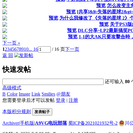
预览
怎么改变主角
预览
[共享]&lt;失落的星球2&
预览
为什么我修改了《失落的星球 2》
预览
关于PS3
预览
DLC分享~LP2最新搞笑PO
预览
1-1的大AK只要攻擊合
下一页 »
1
2
3
4
5
6
7
8
9
10
... 16
/ 16 页
下一页
返 回
快速发帖
还可输入
80
高级模式
B
Color
Image
Link
Smilies
@朋友
您需要登录后才可以发帖
登录
|
注册
本版积分规则
发表帖子
Archiver
|
手机版
|
A9VG电玩部落
蜀ICP备2021021932号-2
川公