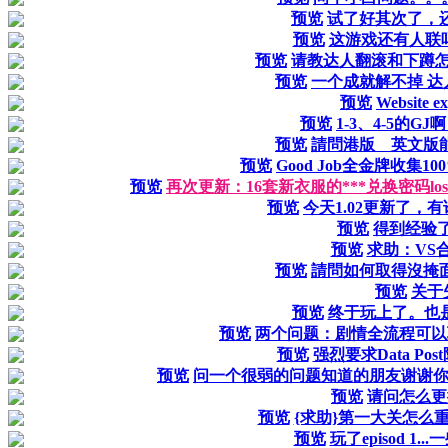
预览
试了好其次了，
预览
这游戏还有人联吗
预览
请教达人翻滚和下蹲怎
预览
一个成就解不掉 达
预览
Website e
预览
1-3、4-5的G
预览
請問港版 英文版
预览
Good Job全金牌收集
预览
再次更新：16套新衣服的***兑换密码lost planet
预览
今天1.02更新了，
预览
得到经验了
预览
求助：VS
预览
請問如何取得沒掩
预览
关于
预览
终于玩上了。也是
预览
两个问题：剧情全流程可以
预览
强烈要求Data Pos
预览
问一个很弱的问题知道的朋友谢谢
预览
请问怎么更
预览
{求助}第一大关怎么重复
预览
玩了episod 1..