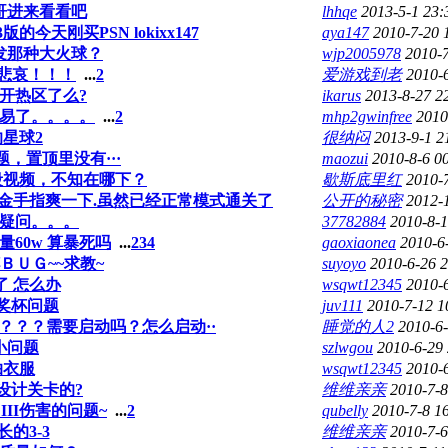
哥进来看看吧
lhhqe
2013-5-1 23:
今天刚买PSN lokixx147
aya147
2010-7-20 
发那种大火球？
wjp2005978
2010-7
D悲哀！！！
...
2
爱游戏到老
2010-
开热区了么?
ikarus
2013-8-27 2
容易了。。。。
...
2
mhp2gwinfree
2010
星球2
很纳闷
2013-9-1 2
，置顶里没有···
maozui
2010-8-6 0
段视频，不知在哪下？
歇斯底里红
2010-
金手指爽一下.虽然已经正常模式通关了
公开的秘密
2012-
疑问。。。
37782884
2010-8-1
量60w 算暴死吗
...
2
3
4
gaoxiaonea
2010-6
ＢＵＧ~~求教~
suyoyo
2010-6-26 
了 怎么办
wsqwt12345
2010-
奖杯问题
juv111
2010-7-12 1
映？？？需要启动吗？怎么启动··
睡觉的人2
2010-6-
小问题
szlwgou
2010-6-29
抽衣服
wsqwt12345
2010-
设计关卡的?
维维亲亲
2010-7-8
e III伤害的问题~
...
2
qubelly
2010-7-8 1
的3-3
维维亲亲
2010-7-6