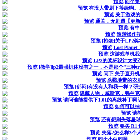
预览
问个菜
预览
有没人带刷下等级啊。。
预览
关于游戏的D
预览
通关，无剧透【更
预览
有中
预览
進階操作
预览
[抱怨]关于LP2
预览
Lost Plane
预览
这游戏单机我
预览
LP2的奖杯设计太变
预览
[教学]lp2最强机体没有之一，不是那个”三种tri
预览
问下 关于直升
预览
杀戮地带的衣
预览
[郁闷]有没有人和我一样？研
预览
隐藏人物，威斯克，弗兰克
预览
请问谁能提供下1.01的离线补丁啊 
预览
如何可以抽
预览
请
预览
还有想刷失落星球
预览
要买 R1 
预览
失落2怎么样3个
预览
问个小白问题。。