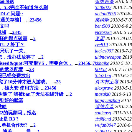
鸟问题
维维亲亲
2010-6-2
5-3完全不知道怎么刷
5508022
2010-7-26
LC问题··
action0536
2010-8-
新通关存档】
...
2
3
4
5
6
莱纳斯
2010-5-7 0
文吗
bent500
2010-9-9 2
視頻
...
2
3
4
5
victorskli
2010-5-12
奖杯的那点破事
...
2
某周
2010-6-29 02
t TU 2 补丁？
zye819
2010-5-8 19
只玩了一关。
jackcs007
2010-7-2
态，没办法放弃了
...
2
ultimaweapon
2010
seed&quot;可变形VS，需要合体，
...
2
3
4
5
6
..
7
kkhaike
2010-5-10 
机的武器配置
...
2
3
90452
2010-7-11 0
服已经免费放出
52u21cn
2010-6-24
究了10分钟才进入游戏。
...
2
3
真木村土墩
2010-
，雄火套 使用方法
...
2
3
4
5
6
alexgrave
2010-5-1
谢谢了 我被ban了无法在线升级
...
2
masaki0
2010-6-13
到好的武器
liangyunzhan
2010-
教哈
维维亲亲
2010-7-6
2的玩家吗，报名
sonicpsg
2011-10-1
还是 R3 ?
无限end
2010-8-22
人单机合作玩?
...
2
wufan0047
2010-6-
。通关。。。急
...
2
5508022
2010-7-25