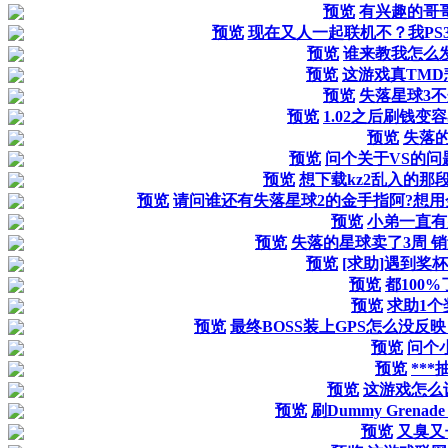
预览
有兴趣的哥
预览
现在又人一起联机不？我PS3版的
预览
谁来教我怎么
预览
这游戏真TM
预览
失落星球3不
预览
1.02之后刷钱变
预览
失落的
预览
问个关于VS的问题
预览
想下载kz2乱入的那
预览
请问谁还有失落星球2的金手指阿?想用
预览
小弟一直有
预览
失落的星球卖了3周 销
预览
[求助]遇到奖杯
预览
都100%
预览
求助1个
预览
最终BOSS装上GPS怎么没反
预览
问个
预览
***
预览
这游戏怎么
预览
刷Dummy Grenad
预览
又臭又长