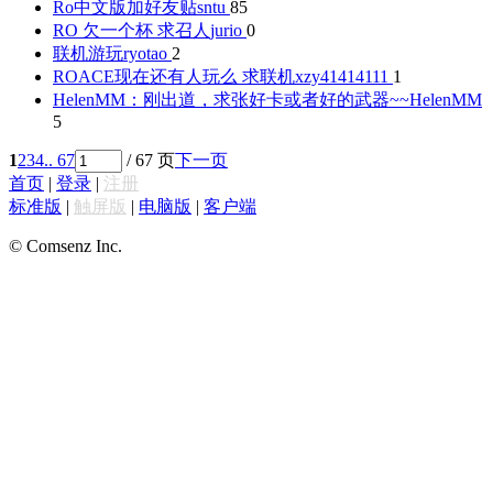
Ro中文版加好友贴
sntu
85
RO 欠一个杯 求召人
jurio
0
联机游玩
ryotao
2
ROACE现在还有人玩么 求联机
xzy41414111
1
HelenMM：刚出道，求张好卡或者好的武器~~
HelenMM
5
1
2
3
4
.. 67
/ 67 页
下一页
首页
|
登录
|
注册
标准版
|
触屏版
|
电脑版
|
客户端
© Comsenz Inc.