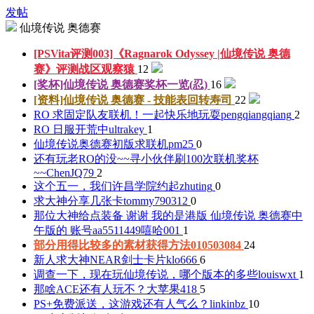
发帖
仙境传说 奥德赛
[PSVita评测003]《Ragnarok Odyssey |仙境传说 奥德
赛》评测
战区观察猿
12
[奖杯]仙境传说 奥德赛奖杯一览
(忍)
16
[资料]仙境传说 奥德赛 - 技能表
回转寿司
22
RO 求固定队友联机！一起快乐地玩耍
pengqiangqiang
2
RO 日服开荒中
ultrakey
1
仙境传说奥德赛初版求联机
pm25
0
还有玩老RO的没~~寻小伙伴刷100次联机奖杯
~~
ChenJQ79
2
这个五一，我们许昌学院约起
zhuting
0
求大神分享几张卡
tommy790312
0
那位大神给点装备 谢谢 我的是港版 仙境传说 奥德赛中
午版的 账号aa5511449
嘻哈001
1
部分用得比较多的素材获得方法
010503084
24
新人求大神NEAR剑士卡片
klo666
6
调查一下，现在玩仙境传说，哪个版本的多些
louiswxt
1
那啥ACE还有人玩不？
大苹果418
5
PS+免费派送，这游戏还有人气么？
linkinbz
10