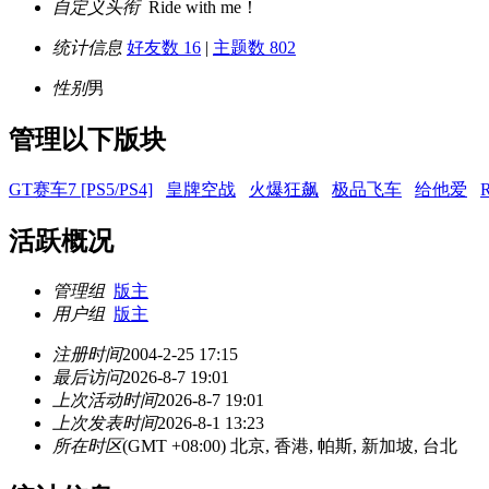
自定义头衔
Ride with me！
统计信息
好友数 16
|
主题数 802
性别
男
管理以下版块
GT赛车7 [PS5/PS4]
皇牌空战
火爆狂飙
极品飞车
给他爱
活跃概况
管理组
版主
用户组
版主
注册时间
2004-2-25 17:15
最后访问
2026-8-7 19:01
上次活动时间
2026-8-7 19:01
上次发表时间
2026-8-1 13:23
所在时区
(GMT +08:00) 北京, 香港, 帕斯, 新加坡, 台北