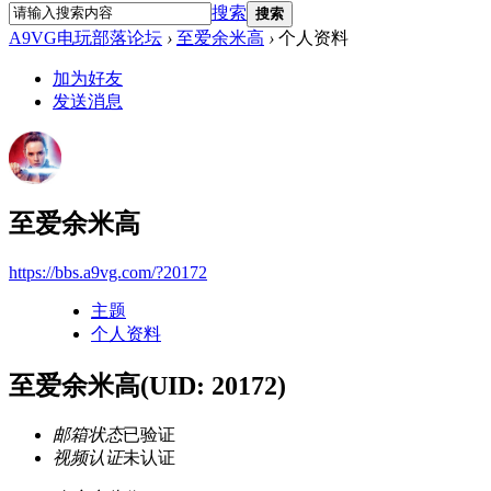
搜索
搜索
A9VG电玩部落论坛
›
至爱余米高
›
个人资料
加为好友
发送消息
至爱余米高
https://bbs.a9vg.com/?20172
主题
个人资料
至爱余米高
(UID: 20172)
邮箱状态
已验证
视频认证
未认证