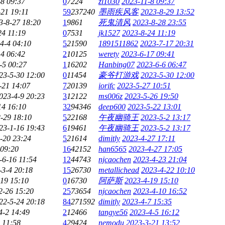
-8 09:37
0
7224
zl1030
2023-11-8 09:37
-21 19:11
59
237240
墨雨疾风客
2023-8-29 13:52
3-8-27 18:20
1
9861
死鬼清风
2023-8-28 23:55
24 11:19
0
7531
jk1527
2023-8-24 11:19
4-4 04:10
5
21590
1891511862
2023-7-17 20:31
14 06:42
2
10125
werety
2023-6-17 09:41
-5 00:27
1
16202
Hanbing07
2023-6-6 06:47
23-5-30 12:00
0
11454
豪爷打游戏
2023-5-30 12:00
-21 14:07
7
20139
iorifc
2023-5-27 10:51
023-4-9 20:23
3
12122
ms006z
2023-5-26 19:50
14 16:10
32
94346
deep600
2023-5-22 13:01
-29 18:10
5
22168
午夜幽骑王
2023-5-2 13:17
23-1-16 19:43
6
19461
午夜幽骑王
2023-5-2 13:17
-20 23:24
5
21614
dimitly
2023-4-27 17:11
 09:20
16
42152
han6565
2023-4-27 17:05
-6-16 11:54
12
44743
njcaochen
2023-4-23 21:04
-3-4 20:18
15
26730
metallichead
2023-4-22 10:10
19 15:10
0
16730
阿萨斯
2023-4-19 15:10
2-26 15:20
25
73654
njcaochen
2023-4-10 16:52
22-5-24 20:18
84
271592
dimitly
2023-4-7 15:35
4-2 14:49
2
12466
tangye56
2023-4-5 16:12
 11:58
4
29424
nemodu
2023-3-21 13:52