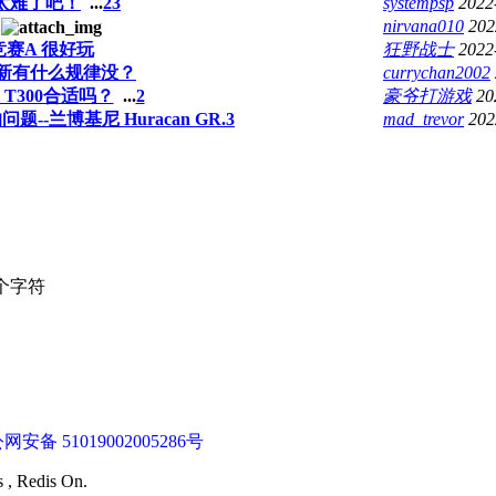
太难了吧！
...
2
3
systempsp
2022
nirvana010
202
竞赛A 很好玩
狂野战士
2022
新有什么规律没？
currychan2002
T300合适吗？
...
2
豪爷打游戏
20
--兰博基尼 Huracan GR.3
mad_trevor
202
个字符
网安备 51019002005286号
s , Redis On.