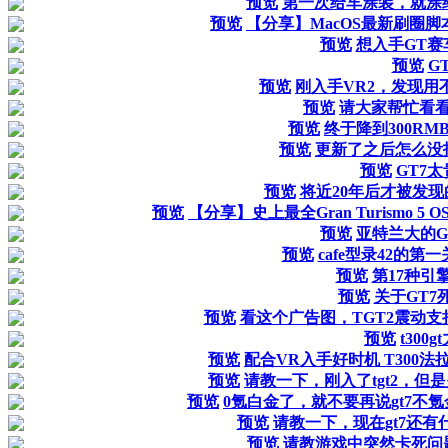
预览
第一次给车涂装，就涂给
预览
【分享】MacOS最新刷圈脚本
预览
想入手GT赛
预览
G
预览
刚入手VR2，发现用
预览
请大家帮忙看看
预览
终于降到300R
预览
更新了之后怎么没
预览
GT7
预览
将近20年后才被发现
预览
【分享】史上最全Gran Turismo 5 OST 
预览
亚特兰大的G
预览
cafe型录42的
预览
第17种引
预览
关于GT7
预览
看这个广告图，TGT2震动支持
预览
t300
预览
配合VR入手好时机 T300法
预览
请教一下，刚入了tgt2，
预览
0氪白金了，就不要再说gt7不
预览
请教一下，现在gt7还
预览
请教游戏中突然卡死问题，平