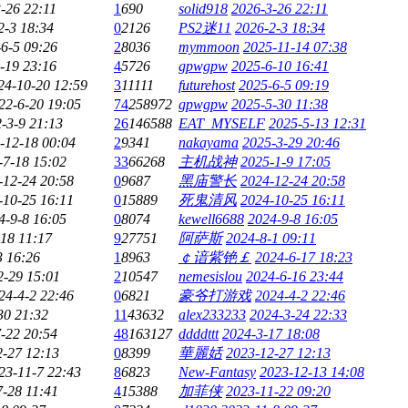
-26 22:11
1
690
solid918
2026-3-26 22:11
2-3 18:34
0
2126
PS2迷11
2026-2-3 18:34
6-5 09:26
2
8036
mymmoon
2025-11-14 07:38
-19 23:16
4
5726
gpwgpw
2025-6-10 16:41
24-10-20 12:59
3
11111
futurehost
2025-6-5 09:19
22-6-20 19:05
74
258972
gpwgpw
2025-5-30 11:38
-3-9 21:13
26
146588
EAT_MYSELF
2025-5-13 12:31
-12-18 00:04
2
9341
nakayama
2025-3-29 20:46
-7-18 15:02
33
66268
主机战神
2025-1-9 17:05
-12-24 20:58
0
9687
黑庙警长
2024-12-24 20:58
-10-25 16:11
0
15889
死鬼清风
2024-10-25 16:11
4-9-8 16:05
0
8074
kewell6688
2024-9-8 16:05
18 11:17
9
27751
阿萨斯
2024-8-1 09:11
3 16:26
1
8963
￠谙紫铯￡
2024-6-17 18:23
2-29 15:01
2
10547
nemesislou
2024-6-16 23:44
24-4-2 22:46
0
6821
豪爷打游戏
2024-4-2 22:46
30 21:32
11
43632
alex233233
2024-3-24 22:33
-22 20:54
48
163127
ddddttt
2024-3-17 18:08
2-27 12:13
0
8399
華麗姡
2023-12-27 12:13
23-11-7 22:43
8
6823
New-Fantasy
2023-12-13 14:08
7-28 11:41
4
15388
加菲侠
2023-11-22 09:20