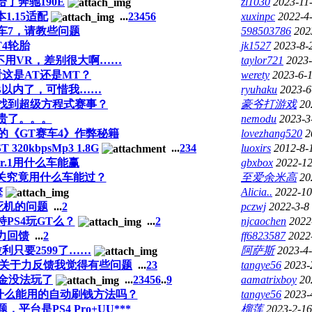
了奔驰190E
zl1030
2023-11
1.15适配
...
2
3
4
5
6
xuxinpc
2022-4
车7，请教些问题
598503786
202
T4轮胎
jk1527
2023-8-
不用VR，差别很大啊……
taylor721
2023-
这是AT还是MT？
werety
2023-6-
MB以内了，可惜我……
ryuhaku
2023-6
找到超级方程式赛事？
豪爷打游戏
20
太贵了。。。
nemodu
2023-3
的《GT赛车4》作弊秘籍
lovezhang520
2
320kbpsMp3 1.8G
...
2
3
4
luoxirs
2012-8-
r.1用什么车能赢
gbxbox
2022-12
第一关究竟用什么车能过？
至爱余米高
20
擎
Alicia..
2022-10
死机的问题
...
2
pczwj
2022-3-8
PS4玩GT么？
...
2
njcaochen
2022
gt力回馈
...
2
ff6823587
2022
拉利只要2599了……
阿萨斯
2023-4-
但是关于力反馈我觉得有些问题
...
2
3
tangye56
2023-
氪金没法玩了
...
2
3
4
5
6
..
9
aamatrixboy
20
有什么能用的自动刷钱方法吗？
tangye56
2023-
台是PS4 Pro+UU***
榴莲
2023-2-16