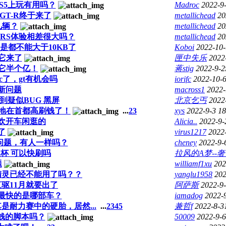
S5上玩有用吗？
Madroc
2022-9
00GT-R终于来了
metallichead
20
几辆？
metallichead
20
00RS体验相差很大吗？
metallichead
20
是都不能大于10KB了
Koboi
2022-10-
它来了
匣中失乐
2022
它半个亿！
蒋stig
2022-9-2
c了，gt有机会吗
iorifc
2022-10-6
新问题
macross1
2022-
到疑似BUG 黑屏
北京乞丐
2022
愉快地在首都高刷钱了！
...
2
3
xys
2022-9-3 18
欢开车闲逛的
Alicia..
2022-9-
了
virus1217
2022
的问题，有人一样吗？
cheney
2022-9-
奖杯 可以快刷吗
拉风的A梦--
题
williamf1xu
202
精灵已经不能用了吗？？
yanglu1958
202
驱11月就要出了
阿萨斯
2022-9-
7最快的是哪部车？
iamadog
2022-
耐力赛中的硬胎，居然...
...
2
3
4
5
兼哲f
2022-8-3
刷钱的脚本吗？
50009
2022-9-6