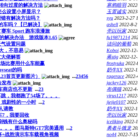
易出现转向过度的解决方法
寒鸦暗羽
2022
盘怎么设置小屏显示？
玉置诚实
2023
报错有解决方法吗？
syu
2023-2-27 
板的车吗？【已解决】
ashell
2022-8-2
赛车 Sport 跑车浪漫旅
壳以玩家
2022
)的解决办法__游戏版本1.65
fu19871214
202
天气设置问题
诘问的葡萄
20
大，不容易
Koboi
2022-12-
友大佬解答
蒋stig
2022-12-
0那场比赛用什么车能赢
frostyuka
2022-
ayseat的吗
奶牛XX
2022-1
.23首页更新图片）
...
2
3
4
5
6
ragerace
2022-
告发布
jackey126
2022
车商店也不更新
...
2
3
布偶猫
2022-4-
不跳，我都跑了54场了。。。
virus1217
2022
，戏剧性的一小时
...
2
jiejie0107
2022-
人请教
奶牛XX
2022-1
车7，我要回收
壳以玩家
2022
速刷钱有什么奥秘吗
iceliking
2022-1
。。。图马斯特GT7完美通用
...
2
勇者斗饿龙
20
杯+战胜演示车车载视角视频
no44
2022-7-15