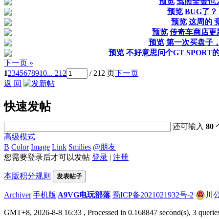
预览
驾照全金也
预览
BUG了？
预览
这周的 
预览
传奇车商店更
预览
第一次买盘子，
预览
不好意思问个GT SPORT的问题
下一页 »
1
2
3
4
5
6
7
8
9
10
... 212
/ 212 页
下一页
返 回
快速发帖
还可输入
80
高级模式
B
Color
Image
Link
Smilies
@朋友
您需要登录后才可以发帖
登录
|
注册
本版积分规则
发表帖子
Archiver
|
手机版
|
A9VG电玩部落
蜀ICP备2021021932号-2
川公
GMT+8, 2026-8-8 16:33
, Processed in 0.168847 second(s), 3 querie