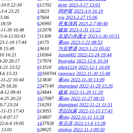
-10-9 22:34
6
12702
dxjre
2023-3-17 13:01
-3-4 23:25
1
3823
阿萨斯
2023-3-9 16:19
15:06
0
7604
syu
2023-2-27 15:06
 18:59
6
26995
死鬼清风
2023-2-7 08:40
-11-30 16:48
3
12078
破岚
2023-1-31 15:22
1-6-12 03:43
7
11309
反逆の弁護士
2023-1-30 10:51
23-1-19 17:44
1
4175
蒋stig
2023-1-21 08:53
9 15:49
1
9610
70后梦遗
2023-1-21 05:02
10 16:21
1
10364
Jason002
2022-12-24 19:44
8-20 20:17
7
17974
frostyuka
2022-12-6 16:34
1-21 23:52
9
13510
allen1224
2022-12-1 16:04
4-6 15:33
59
169704
ragerace
2022-11-30 15:48
-11-22 16:44
5
13830
蒋stig
2022-11-30 13:09
29 18:26
23
47149
zhangjjpal
2022-11-29 15:26
-8-12 09:41
6
24844
破岚
2022-11-29 11:20
4-25 20:23
16
27087
蒋stig
2022-11-27 08:35
0-7 23:24
7
16293
zhangjjpal
2022-11-21 11:51
-11-15 17:43
0
13055
壳以玩家
2022-11-15 17:43
1-8 07:17
3
14807
蒋stig
2022-11-11 13:28
22-6-4 19:05
14
37928
有点凉
2022-11-6 13:28
 13:01
6
28025
gbxbox
2022-11-3 09:50