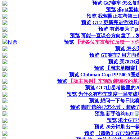
预览
Gt7赛车 怎么
预览
求gt4繁
预览
我驾照正在考第三
预览
GT7 更新完进游戏
预览
有必要为了g
预览
可能一直误会方向盘了，
预览
【请各位车友帮忙反馈一下你
预览
怎么安
预览
GT赛车7 用方
预览
买787B
预览
【周末单圈赛
预览
Clubman Cup PP 5
预览
【版主原创】车辆改装调校的基
预览
GT7山岳考验里的2
预览
为什么有些车速度一旦变成
预览
想问一下每日比
预览
咖啡馆的47怎么过，超级
预览
新手咨询tgt2
预览
求个GT7
预览
20分钟刷出一辆
预览
【请教】GT7如何