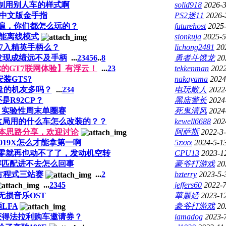
复制用别人车的样式啊
solid918
2026-3
体中文版金手指
PS2迷11
2026-
遍，你们都怎么玩的？
futurehost
2025-
只能离线模式
sionkuja
2025-5
t7入精英手柄么？
lichong2481
20
发现成绩远不及手柄
...
2
3
4
5
6
..
8
勇者斗饿龙
20
的GT7联网体验】有浮云！
...
2
3
tekkenman
2022
装GTS?
nakayama
2024
向盘的机友多吗？
...
2
3
4
电玩散人
2022
还是R92CP？
黑庙警长
2024
】实验性周末单圈赛
死鬼清风
2024
00 5圈这局用的什么车怎么改装的？？
kewell6688
202
本思路分享，欢迎讨论
阿萨斯
2022-3-
019X怎么才能拿第一啊
5zxxx
2024-5-1
零就再也动不了了，发动机空转
CPU13
2023-1
赛匹配进不去怎么回事
豪爷打游戏
20
方程式三站赛
...
2
bzterry
2023-5-
...
2
3
4
5
jeffers60
2022-7
无损音乐OST
華麗姡
2023-1
LFA
豪爷打游戏
20
获得法拉利购车邀请券？
iamadog
2023-