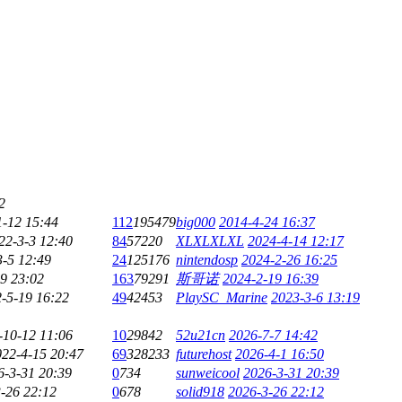
2
1-12 15:44
112
195479
big000
2014-4-24 16:37
22-3-3 12:40
84
57220
XLXLXLXL
2024-4-14 12:17
3-5 12:49
24
125176
nintendosp
2024-2-26 16:25
9 23:02
163
79291
斯哥诺
2024-2-19 16:39
-5-19 16:22
49
42453
PlaySC_Marine
2023-3-6 13:19
-10-12 11:06
10
29842
52u21cn
2026-7-7 14:42
022-4-15 20:47
69
328233
futurehost
2026-4-1 16:50
6-3-31 20:39
0
734
sunweicool
2026-3-31 20:39
-26 22:12
0
678
solid918
2026-3-26 22:12