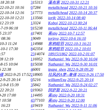
-18 20:18
3
15313
瀑布寒
2022-10-31 12:21
22-10-21 10:16
0
7284
metallichead
2022-10-21 10:16
22-10-14 12:16
5
17773
metallichead
2022-10-14 20:37
22-10-10 12:21
1
13566
iorifc
2022-10-14 08:40
12 23:19
1
3324
Koboi
2022-10-13 00:24
-7-19 06:18
9
15238
metallichead
2022-10-11 06:44
5 23:37
4
17401
蒋stig
2022-10-7 12:57
 08:36
1
9049
iorizyq
2022-10-6 16:10
10-3 11:24
1
14988
寒鸦暗羽
2022-10-3 16:21
-10-1 17:30
8
42354
寒鸦暗羽
2022-10-2 10:01
:57
23
14074
1891511862
2022-10-2 01:07
28 12:19
1
16952
Nathaniel_Wu
2022-9-30 16:04
-8-15 10:04
8
15038
Nathaniel_Wu
2022-9-30 16:01
6 22:38
4
6001
ipapa_shen
2022-9-28 09:20
奢侈
2022-9-25 17:52
2
18905
拉风的A梦--奢侈
2022-9-26 17:50
2-9-25 20:14
0
5216
williamf1xu
2022-9-25 20:14
2-9-8 15:39
3
5842
Nathaniel_Wu
2022-9-24 02:27
22 20:21
0
19363
阿萨斯
2022-9-22 20:21
9-20 17:00
1
14495
蒋stig
2022-9-20 18:31
1 10:58
43
77103
蒋stig
2022-9-20 12:00
 16:23
4
19419
Nathaniel_Wu
2022-9-11 11:06