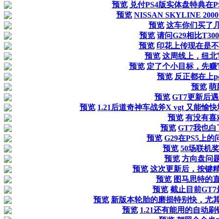
预览
兑付PS4版实体盘特典在P
预览
NISSAN SKYLINE 20
预览
这车你们买了
预览
请问G29相比T3
预览
印花上传现在是不
预览
这周线上，纽北
预览
定了个小目标，先赚
预览
反正都在上p
预览
萌
预览
GT7更新后遇
预览
1.21后道奇神车战斧X vgt 又能
预览
有没有喜
预览
GT7我也白
预览
G29在PS5上
预览
50场联机
预览
方向盘问
预览
这次更新后，按键
预览
图马思特的直
预览
截止目前GT
预览
新版本轮胎的磨损特别快，尤其是
预览
1.21还有能用的自动