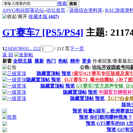
搜索
搜索
A9VG电玩部落论坛
»
论坛首页
›
游戏综合资料库
›
RAC游戏资
收藏本版
(
447
)
GT赛车7 [PS5/PS4]
主题:
2117
1
2
3
4
5
6
7
8
9
10
... 212
/ 212 页
下一页
返 回
新窗
全部主题
最新
热门
热帖
精华
更多
作者
回复/查看
最后
公告:
论坛开设因盗号问
隐藏置顶帖
预览
[索引]GT赛车专区版规及索
隐藏置顶帖
预览
《GT赛车7》曝光炫耀贴（补了
隐藏置顶帖
预览
GT赛车7官方原声专辑《Find
隐藏置顶帖
预览
中国官方牌照补
隐藏置顶帖
预览
【GT7白金
版块
预览
轻量K级车，欧洲赛道
预览
你们都用哪种视角？
预览
GT5赛车的IB 
预览
Gt7有