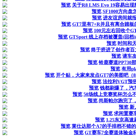
预览
关于R8 LMS Evo 19容
预览
SF1000方向
预览
进友谊房间就
预览
GT7里有7+R并且有离合踏
预览
100元左右回收个GT
预览
GTSport 线上存档被覆盖(回档
预览
时间和
预览
终于挤进了创作者百
预览
请车
预览
铃鹿赛道PP73
预览
有用pl
预览
开个贴，大家来发点GT7的美图吧（8
预览
法拉利VGT预
预览
钱都刷爆了，汽
预览
50场线上竞赛奖杯怎么
预览
尚斯帕尔跑完了
预览
新
预览
求闲置赛
预览
1.25东京高
预览
莱仕达那个A7的手排档不错的
预览
GT赛车7全赛道体验金