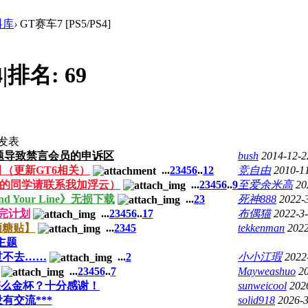
料库
›
GT赛车7 [PS5/PS4]
4
|
排名:
69
发表
题导致禁言会员的申诉区
bush
2014-12-2
引（更新GT6相关）
...
2
3
4
5
6
..
12
竞自由
2010-1
图的同学请联系我加浮云）
...
2
3
4
5
6
..
9
至爱余米高
20
 Your Line》无损下载
...
2
3
死神888
2022-
完计划
...
2
3
4
5
6
..
17
布偶猫
2022-3-
领糖贴】
...
2
3
4
5
tekkenman
2022
主题
过不去……
...
2
小小江瑕
2022
...
2
3
4
5
6
..
7
Mayweashuo
2
1怎么金杯？十分感谢！
sunweicool
202
没有交流***
solid918
2026-3