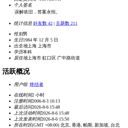
个人签名
误解依旧，答案永恒。
统计信息
好友数 42
|
主题数 211
性别
男
生日
1984 年 12 月 5 日
出生地
上海 上海市
学历
本科
居住地
上海市 虹口区 广中路街道
活跃概况
用户组
终结者
在线时间
2 小时
注册时间
2006-8-3 16:13
最后访问
2026-8-6 15:48
上次活动时间
2026-8-6 15:48
上次发表时间
2026-8-6 15:50
所在时区
(GMT +08:00) 北京, 香港, 帕斯, 新加坡, 台北