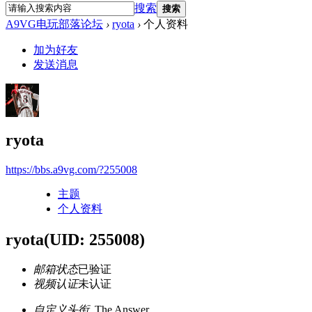
搜索
搜索
A9VG电玩部落论坛
›
ryota
›
个人资料
加为好友
发送消息
ryota
https://bbs.a9vg.com/?255008
主题
个人资料
ryota
(UID: 255008)
邮箱状态
已验证
视频认证
未认证
自定义头衔
The Answer