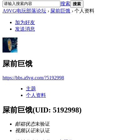
搜索
搜索
A9VG电玩部落论坛
›
屎前巨饿
›
个人资料
加为好友
发送消息
屎前巨饿
https://bbs.a9vg.com/?5192998
主题
个人资料
屎前巨饿
(UID: 5192998)
邮箱状态
未验证
视频认证
未认证