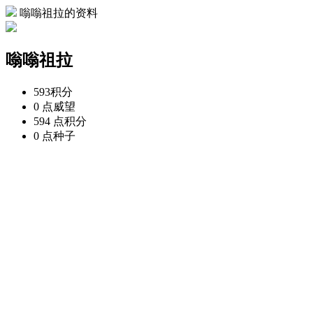
嗡嗡祖拉的资料
嗡嗡祖拉
593
积分
0 点
威望
594 点
积分
0 点
种子