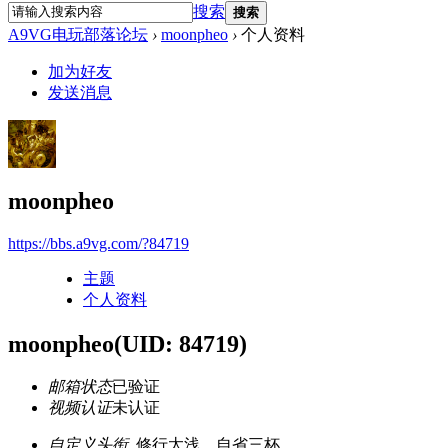
搜索
搜索
A9VG电玩部落论坛
›
moonpheo
›
个人资料
加为好友
发送消息
moonpheo
https://bbs.a9vg.com/?84719
主题
个人资料
moonpheo
(UID: 84719)
邮箱状态
已验证
视频认证
未认证
自定义头衔
修行太浅。自省三杯。