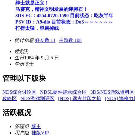
绅士就是正义！
马赛克，精神文明发展的绊脚石！
3DS FC：4554-0720-1590 目前状态：吃灰半年
PSV ID：A9-dio 目前状态：DoS～～～～～～
打得太猛，容易掉线- -
统计信息
好友数 11
|
主题数 108
性别
男
生日
1984 年 9 月 5 日
学历
博士
管理以下版块
NDS综合讨论区
NDSL硬件烧录综合区
3DS/NDS游戏资料区
攻略区
NDS游戏测评区
[NDS] 远古封印之焰
[NDS] 海格
活跃概况
管理组
版主
用户组
挂版VIP