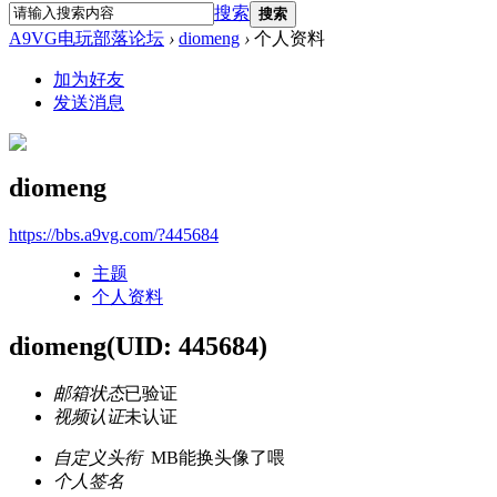
搜索
搜索
A9VG电玩部落论坛
›
diomeng
›
个人资料
加为好友
发送消息
diomeng
https://bbs.a9vg.com/?445684
主题
个人资料
diomeng
(UID: 445684)
邮箱状态
已验证
视频认证
未认证
自定义头衔
MB能换头像了喂
个人签名