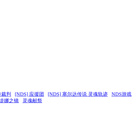
转裁判
[NDS] 应援团
[NDS] 塞尔达传说 灵魂轨迹
NDS游戏
尔缇娜之镜
灵魂献祭