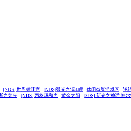
[NDS] 世界树迷宫
[NDS]弧光之源3:瞳
休闲益智游戏区
逆
力斯之荣光
[NDS] 西格玛和声
黄金太阳
[3DS] 新光之神话 帕