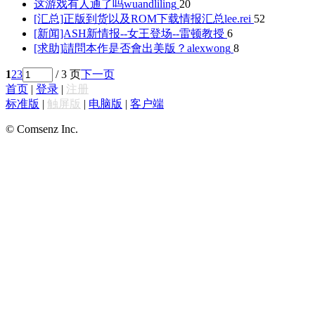
这游戏有人通了吗
wuandliling
20
[汇总]正版到货以及ROM下载情报汇总
lee.rei
52
[新闻]ASH新情报--女王登场--
雷顿教授
6
[求助]請問本作是否會出美版？
alexwong
8
1
2
3
/ 3 页
下一页
首页
|
登录
|
注册
标准版
|
触屏版
|
电脑版
|
客户端
© Comsenz Inc.