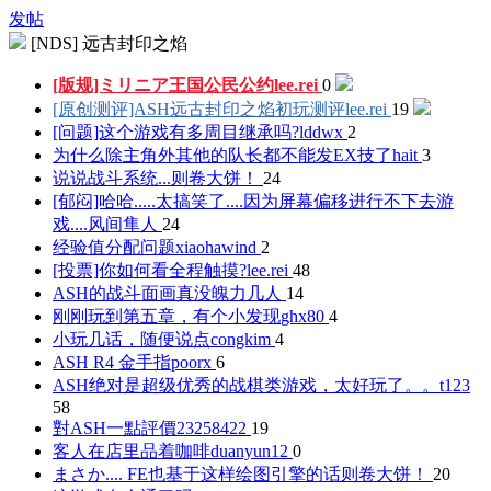
发帖
[NDS] 远古封印之焰
[版规]ミリニア王国公民公约
lee.rei
0
[原创测评]ASH远古封印之焰初玩测评
lee.rei
19
[问题]这个游戏有多周目继承吗?
lddwx
2
为什么除主角外其他的队长都不能发EX技了
hait
3
说说战斗系统...
则卷大饼！
24
[郁闷]哈哈.....太搞笑了....因为屏幕偏移进行不下去游
戏....
风间隼人
24
经验值分配问题
xiaohawind
2
[投票]你如何看全程触摸?
lee.rei
48
ASH的战斗面画真没魄力
几人
14
刚刚玩到第五章，有个小发现
ghx80
4
小玩几话，随便说点
congkim
4
ASH R4 金手指
poorx
6
ASH绝对是超级优秀的战棋类游戏，太好玩了。。
t123
58
對ASH一點評價
23258422
19
客人在店里品着咖啡
duanyun12
0
まさか.... FE也基于这样绘图引擎的话
则卷大饼！
20