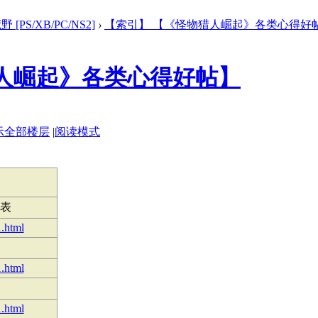
[PS/XB/PC/NS2]
›
【索引】 【《怪物猎人崛起》各类心得好帖】 
人崛起》各类心得好帖】
示全部楼层
|
阅读模式
表
1.html
1.html
1.html