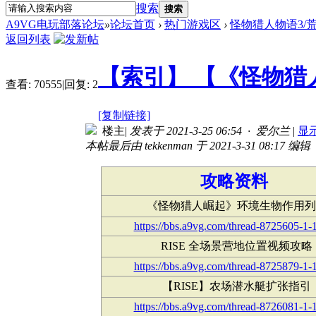
搜索
搜索
A9VG电玩部落论坛
»
论坛首页
›
热门游戏区
›
怪物猎人物语3/荒野 
返回列表
【索引】 【《怪物猎
查看:
70555
|
回复:
2
[复制链接]
楼主
|
发表于 2021-3-25 06:54 · 爱尔兰
|
显
本帖最后由 tekkenman 于 2021-3-31 08:17 编辑
攻略资料
《怪物猎人崛起》环境生物作用列
https://bbs.a9vg.com/thread-8725605-1-
RISE 全场景营地位置视频攻略
https://bbs.a9vg.com/thread-8725879-1-
【RISE】农场潜水艇扩张指引
https://bbs.a9vg.com/thread-8726081-1-