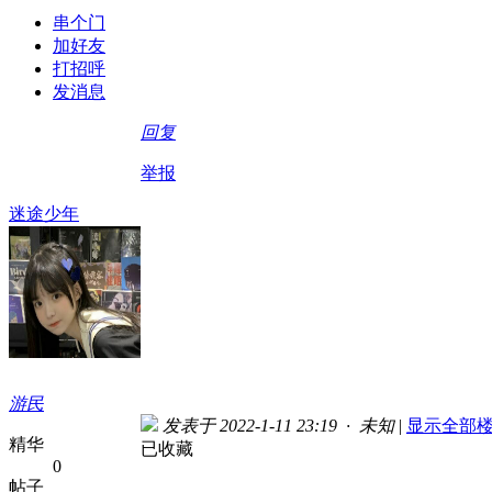
串个门
加好友
打招呼
发消息
回复
举报
迷途少年
游民
发表于 2022-1-11 23:19 · 未知
|
显示全部
精华
已收藏
0
帖子