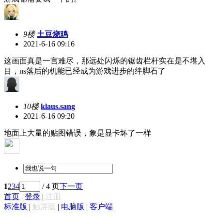
9楼
土豆烧鸡
2021-6-16 09:16
这画面真是一言难尽，那远处闪烁的锯齿栏杆实在是不堪入
目，ns落后的机能已经成为游戏进步的绊脚石了
10楼
klaus.sang
2021-6-16 09:20
地面上大量的贴图错误，象是显卡坏了一样
1
2
3
4
/ 4 页
下一页
首页
|
登录
|
注册
标准版
|
触屏版
|
电脑版
|
客户端