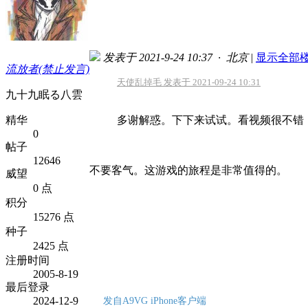
发表于 2021-9-24 10:37 · 北京
|
显示全部
流放者(禁止发言)
天使乱掉毛 发表于 2021-09-24 10:31
九十九眠る八雲
精华
多谢解惑。下下来试试。看视频很不错
0
帖子
12646
不要客气。这游戏的旅程是非常值得的。
威望
0 点
积分
15276 点
种子
2425 点
注册时间
2005-8-19
最后登录
2024-12-9
发自A9VG iPhone客户端