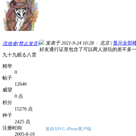
发表于 2021-9-24 10:28 · 北京
|
显示全部
流放者(禁止发言)
好友通行证里包含了可以两人游玩的差不多
九十九眠る八雲
精华
0
帖子
12646
威望
0 点
积分
15276 点
种子
2425 点
注册时间
发自A9VG iPhone客户端
2005-8-19