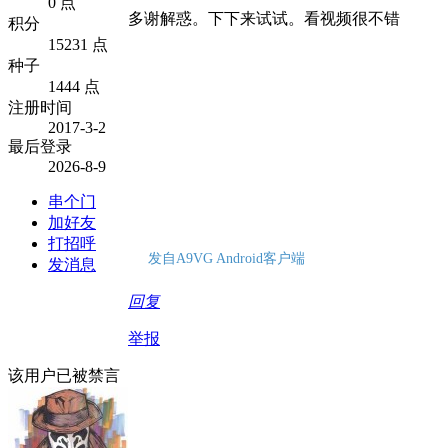
0 点
多谢解惑。下下来试试。看视频很不错
积分
15231 点
种子
1444 点
注册时间
2017-3-2
最后登录
2026-8-9
串个门
加好友
打招呼
发自A9VG Android客户端
发消息
回复
举报
该用户已被禁言