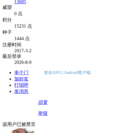
13685
威望
0 点
积分
15231 点
种子
1444 点
注册时间
2017-3-2
最后登录
2026-8-9
串个门
发自A9VG Android客户端
加好友
打招呼
发消息
回复
举报
该用户已被禁言