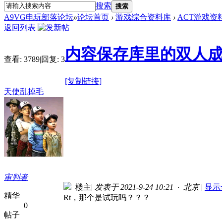
搜索
搜索
A9VG电玩部落论坛
»
论坛首页
›
游戏综合资料库
›
ACT游戏资
返回列表
内容保存库里的双人
查看:
3789
|
回复:
3
[复制链接]
天使乱掉毛
审判者
楼主
|
发表于 2021-9-24 10:21 · 北京
|
显示
精华
Rt，那个是试玩吗？？？
0
帖子