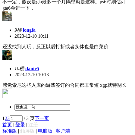
不一定，假设是gta最多一个月隔壁就是这样。ps6时期估计
gta6会进一下，
9楼
longfa
2023-12-10 10:11
还没找到人玩，反正以后打折或者实体也是白菜价
10楼
dante5
2023-12-10 10:13
感觉索尼这些入库的游戏签订的合同都非常短 xgp就特别长
1
2
3
/ 3 页
下一页
首页
|
登录
|
注册
标准版
|
触屏版
|
电脑版
|
客户端