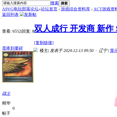
搜索
搜索
A9VG电玩部落论坛
»
论坛首页
›
游戏综合资料库
›
ACT游戏资
返回列表
双人成行 开发商 新作 Spl
查看:
6552
|
回复:
8
[复制链接]
蛋疼到要碎
楼主
|
发表于 2024-12-13 09:50 · 辽宁
|
显
战士
精华
0
帖子