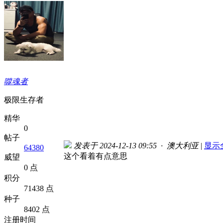
噬魂者
极限生存者
精华
0
帖子
发表于 2024-12-13 09:55 · 澳大利亚
|
显示
64380
这个看着有点意思
威望
0 点
积分
71438 点
种子
8402 点
注册时间