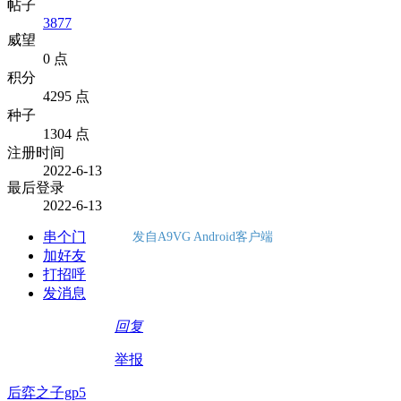
帖子
3877
威望
0 点
积分
4295 点
种子
1304 点
注册时间
2022-6-13
最后登录
2022-6-13
串个门
发自A9VG Android客户端
加好友
打招呼
发消息
回复
举报
后弈之子gp5