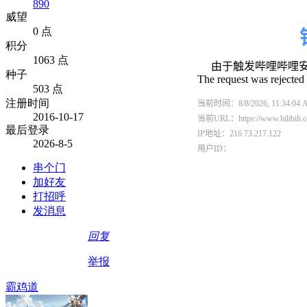
890
威望
0 点
积分
1063 点
种子
503 点
注册时间
2016-10-17
最后登录
2026-8-5
串个门
加好友
打招呼
发消息
回复
举报
霸鸡道