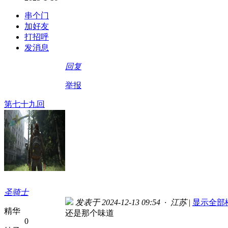
串个门
加好友
打招呼
发消息
回复
举报
第七十九回
圣骑士
发表于 2024-12-13 09:54 · 江苏
|
显示全部
精华
还是那个味道
0