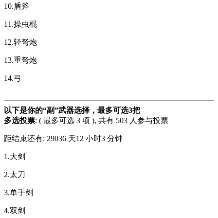
10.盾斧
11.操虫棍
12.轻弩炮
13.重弩炮
14.弓
以下是你的“副”武器选择，最多可选3把
多选投票
: ( 最多可选 3 项 ), 共有 503 人参与投票
距结束还有:
29036 天12 小时3 分钟
1.大剑
2.太刀
3.单手剑
4.双剑