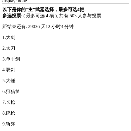
display: none
以下是你的“主”武器选择，最多可选4把
多选投票
: ( 最多可选 4 项 ), 共有 503 人参与投票
距结束还有:
29036 天12 小时3 分钟
1.大剑
2.太刀
3.单手剑
4.双剑
5.大锤
6.狩猎笛
7.长枪
8.统枪
9.斩斧