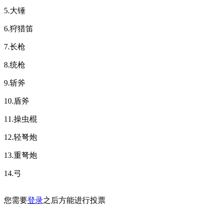
5.大锤
6.狩猎笛
7.长枪
8.统枪
9.斩斧
10.盾斧
11.操虫棍
12.轻弩炮
13.重弩炮
14.弓
您需要
登录
之后方能进行投票