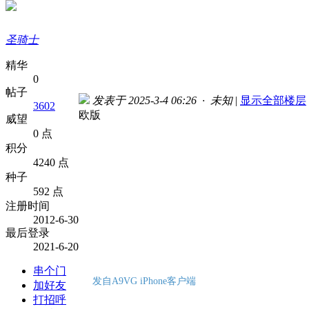
圣骑士
精华
0
帖子
发表于 2025-3-4 06:26 · 未知
|
显示全部楼层
3602
欧版
威望
0 点
积分
4240 点
种子
592 点
注册时间
2012-6-30
最后登录
2021-6-20
串个门
发自A9VG iPhone客户端
加好友
打招呼