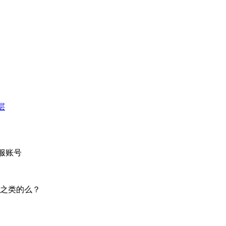
层
服账号
之类的么？