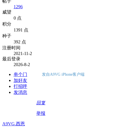
帖子
1296
威望
0 点
积分
1391 点
种子
392 点
注册时间
2021-11-2
最后登录
2026-8-2
串个门
发自A9VG iPhone客户端
加好友
打招呼
发消息
回复
举报
A9VG.西恩