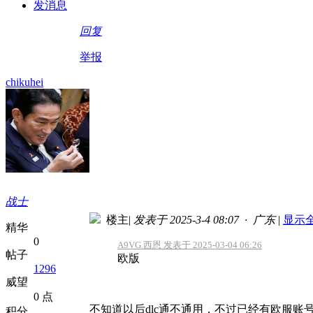
发消息
回复
举报
chikuhei
战士
楼主
|
发表于 2025-3-4 08:07 · 广东
|
显示
精华
0
A9VG.西恩 发表于 2025-03-04 06:26
帖子
欧版
1296
威望
0 点
不知道以后dlc通不通用，不过已经有欧服账
积分