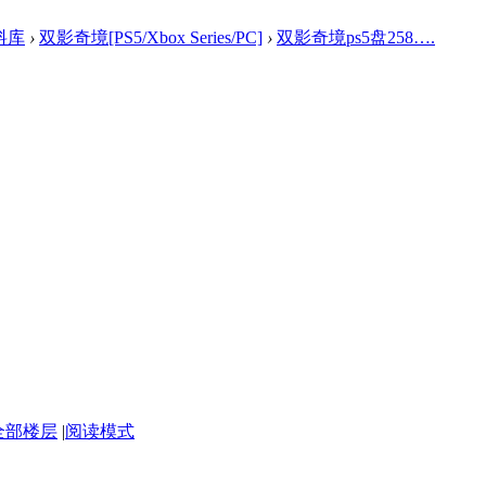
料库
›
双影奇境[PS5/Xbox Series/PC]
›
双影奇境ps5盘258….
全部楼层
|
阅读模式