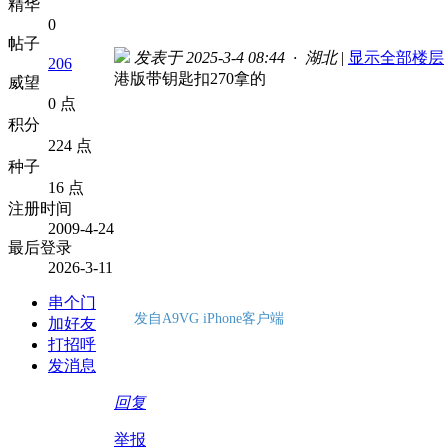
精华
0
帖子
发表于 2025-3-4 08:44 · 湖北
|
显示全部楼层
206
港版带钥匙扣270拿的
威望
0 点
积分
224 点
种子
16 点
注册时间
2009-4-24
最后登录
2026-3-11
串个门
发自A9VG iPhone客户端
加好友
打招呼
发消息
回复
举报