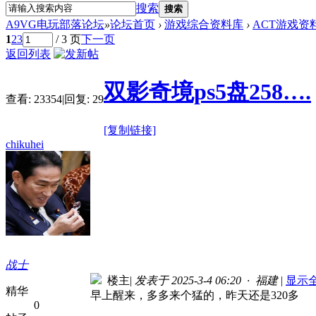
搜索
搜索
A9VG电玩部落论坛
»
论坛首页
›
游戏综合资料库
›
ACT游戏资
1
2
3
/ 3 页
下一页
返回列表
双影奇境ps5盘258….
查看:
23354
|
回复:
29
[复制链接]
chikuhei
战士
楼主
|
发表于 2025-3-4 06:20 · 福建
|
显示
精华
早上醒来，多多来个猛的，昨天还是320多
0