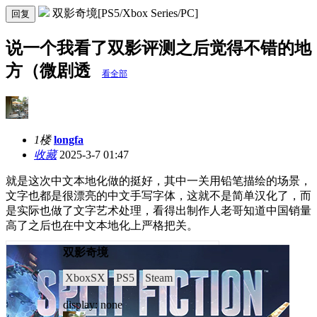
双影奇境[PS5/Xbox Series/PC]
回复
说一个我看了双影评测之后觉得不错的地
方（微剧透
看全部
1楼
longfa
收藏
2025-3-7 01:47
就是这次中文本地化做的挺好，其中一关用铅笔描绘的场景，
文字也都是很漂亮的中文手写字体，这就不是简单汉化了，而
是实际也做了文字艺术处理，看得出制作人老哥知道中国销量
高了之后也在中文本地化上严格把关。
双影奇境
XboxSX
PS5
Steam
display: none