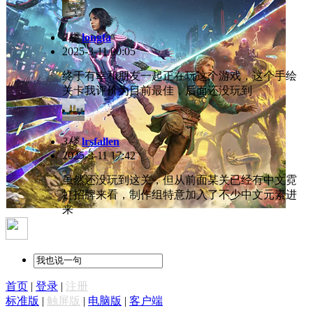
2楼
longfa
2025-3-11 00:05
终于有幸和朋友一起正在玩这个游戏，这个手绘
关卡我评价为目前最佳，后面还没玩到
3楼
lrsfallen
2025-3-11 17:42
虽然还没玩到这关，但从前面某关已经有中文霓
虹招牌来看，制作组特意加入了不少中文元素进
来
首页
|
登录
|
注册
标准版
|
触屏版
|
电脑版
|
客户端