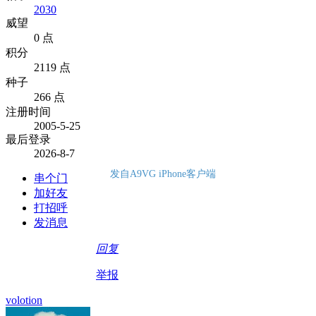
2030
威望
0 点
积分
2119 点
种子
266 点
注册时间
2005-5-25
最后登录
2026-8-7
发自A9VG iPhone客户端
串个门
加好友
打招呼
发消息
回复
举报
volotion