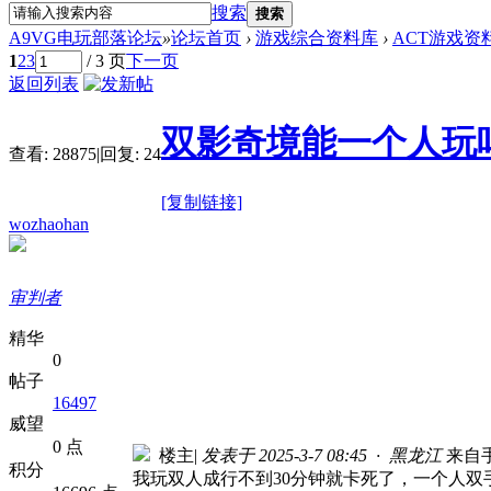
搜索
搜索
A9VG电玩部落论坛
»
论坛首页
›
游戏综合资料库
›
ACT游戏资
1
2
3
/ 3 页
下一页
返回列表
双影奇境能一个人玩
查看:
28875
|
回复:
24
[复制链接]
wozhaohan
审判者
精华
0
帖子
16497
威望
0 点
楼主
|
发表于 2025-3-7 08:45 · 黑龙江
来自
积分
我玩双人成行不到30分钟就卡死了，一个人双