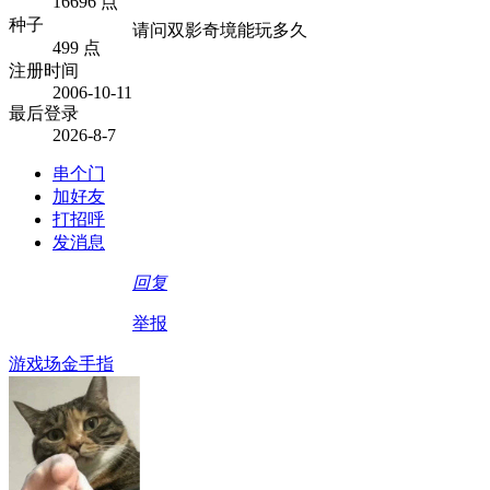
16696 点
种子
请问双影奇境能玩多久
499 点
注册时间
2006-10-11
最后登录
2026-8-7
串个门
加好友
打招呼
发消息
回复
举报
游戏场金手指