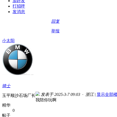
加好友
打招呼
发消息
回复
举报
小太阳
骑士
发表于 2025-3-7 09:03 · 浙江
|
显示全部
玉平顺沙石场厂长
我陪你玩啊
精华
0
帖子