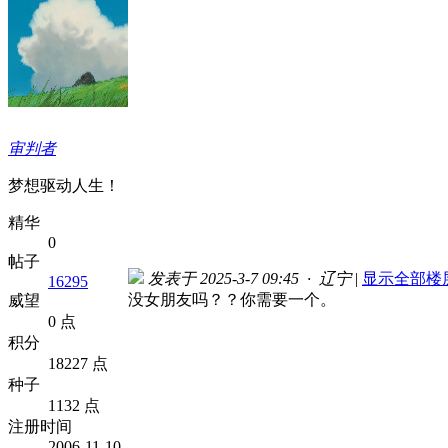
审判者
梦想驱动人生！
精华
0
帖子
发表于 2025-3-7 09:45 · 辽宁
|
显示全部楼
16295
没女朋友吗？？你需要一个。
威望
0 点
积分
18227 点
种子
1132 点
注册时间
2006-11-10