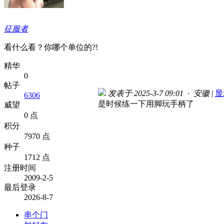
征服者
看什么看？你哪个单位的?!
精华
0
帖子
发表于 2025-3-7 09:01 · 安徽
|
显
6306
是时候练一下用脚玩手柄了
威望
0 点
积分
7970 点
种子
1712 点
注册时间
2009-2-5
最后登录
2026-8-7
串个门