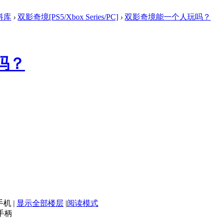
料库
›
双影奇境[PS5/Xbox Series/PC]
›
双影奇境能一个人玩吗？
吗？
手机
|
显示全部楼层
|
阅读模式
手柄