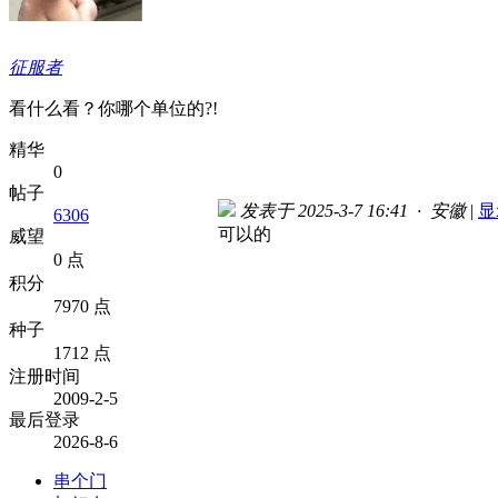
征服者
看什么看？你哪个单位的?!
精华
0
帖子
发表于 2025-3-7 16:41 · 安徽
|
显
6306
可以的
威望
0 点
积分
7970 点
种子
1712 点
注册时间
2009-2-5
最后登录
2026-8-6
串个门