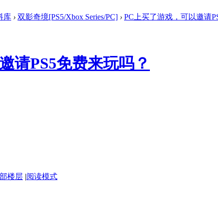
料库
›
双影奇境[PS5/Xbox Series/PC]
›
PC上买了游戏，可以邀请PS5
邀请PS5免费来玩吗？
部楼层
|
阅读模式