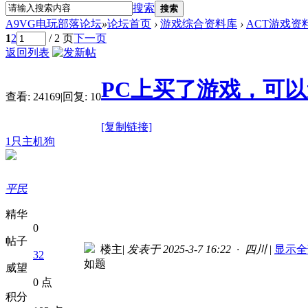
搜索
搜索
A9VG电玩部落论坛
»
论坛首页
›
游戏综合资料库
›
ACT游戏资
1
2
/ 2 页
下一页
返回列表
PC上买了游戏，可以
查看:
24169
|
回复:
10
[复制链接]
1只主机狗
平民
精华
0
帖子
楼主
|
发表于 2025-3-7 16:22 · 四川
|
显示全
32
如题
威望
0 点
积分