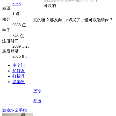
游戏场金手指 发表于 2025-3-7 16:41
8933
可以的
威望
1 点
积分
真的嘛？那反向，ps5买了，也可以邀请pc？
9838 点
种子
348 点
注册时间
2009-1-28
最后登录
2026-8-5
串个门
加好友
打招呼
发消息
回复
举报
游戏场金手指