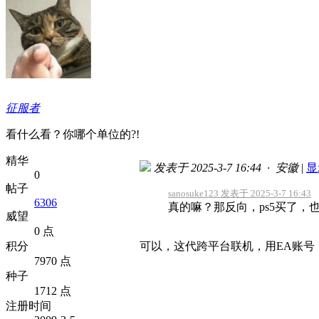
征服者
看什么看？你哪个单位的?!
精华
发表于 2025-3-7 16:44 · 安徽
|
显
0
帖子
sanosuke123 发表于 2025-3-7 16:43
6306
真的嘛？那反向，ps5买了，也
威望
0 点
积分
可以，这代跨平台联机，用EA账号
7970 点
种子
1712 点
注册时间