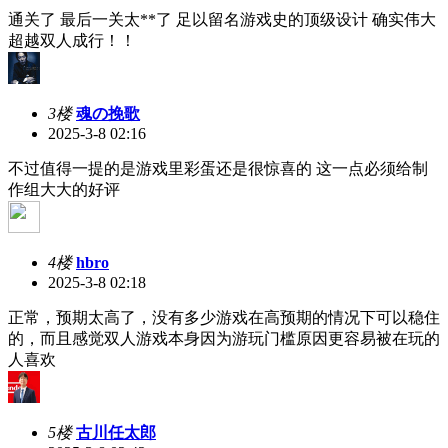
通关了 最后一关太**了 足以留名游戏史的顶级设计 确实伟大
超越双人成行！！
3楼
魂の挽歌
2025-3-8 02:16
不过值得一提的是游戏里彩蛋还是很惊喜的 这一点必须给制
作组大大的好评
4楼
hbro
2025-3-8 02:18
正常，预期太高了，没有多少游戏在高预期的情况下可以稳住
的，而且感觉双人游戏本身因为游玩门槛原因更容易被在玩的
人喜欢
5楼
古川任太郎