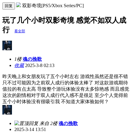
双影奇境[PS5/Xbox Series/PC]
回复
玩了几个小时双影奇境 感觉不如双人成
行
看全部
1楼
魂の挽歌
收藏
2025-3-8 02:13
昨天晚上和女朋友玩了五个小时左右 游戏性虽然还是很不错
只不过可能因为之前双人成行的体验太棒了 对这款游戏期待
值拉的有点太高 导致整个游玩体验没有太多惊艳感 而且感觉
这次的剧情相对于双人成行代入感不是很足 至少个人觉得前
五个小时体验没有很吸引我 不知道大家体验如何？
来自 2楼
魂の挽歌
2025-3-14 13:51