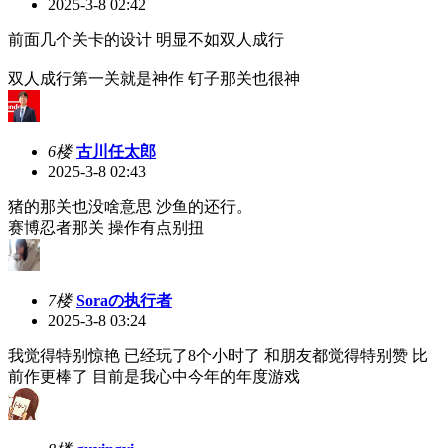
2025-3-8 02:42
前面几个关卡的设计 明显不如双人成行
双人成行第一关就是神作 钉子那关也很神
6楼
古川任太郎
2025-3-8 02:43
猪的那关也没啥意思 沙鱼的还行。
赛博忍者那关 操作有点别扭
7楼
Soraの执行者
2025-3-8 03:24
我觉得特别惊艳 已经玩了8个小时了 和朋友都觉得特别赞 比
前作更棒了 目前是我心中今年的年度游戏