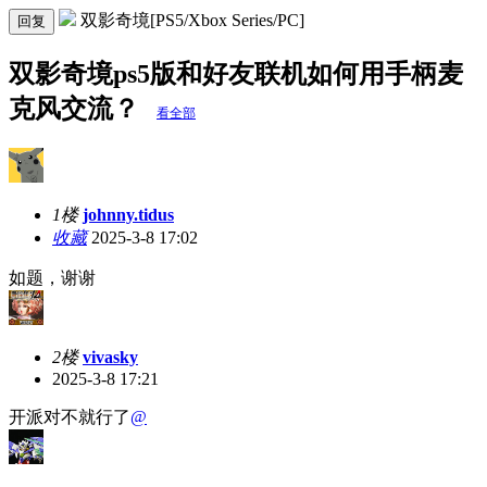
双影奇境[PS5/Xbox Series/PC]
回复
双影奇境ps5版和好友联机如何用手柄麦
克风交流？
看全部
1楼
johnny.tidus
收藏
2025-3-8 17:02
如题，谢谢
2楼
vivasky
2025-3-8 17:21
开派对不就行了
@