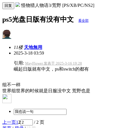
怪物猎人物语3/荒野 [PS/XB/PC/NS2]
回复
ps5光盘日版有没有中文
看全部
11楼
天地無用
2025-3-18 03:59
引用:
MayFlower 发表于 2025-3-16 19:28
崛起日版就有中文，ps和switch的都有
组不一样
世界组世界的时候就是日服没中文 荒野也是
上一页
1
2
/ 2 页