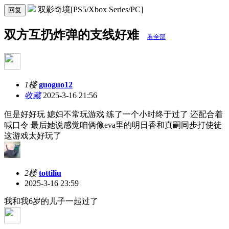
双影奇境[PS5/Xbox Series/PC]
回复
双方互扔炸弹的支线好难
看全部
1楼
guoguo12
收藏
2025-3-16 21:56
但是好好玩 媳妇不常玩游戏 练了一个小时终于过了 还配合着
喊口令 最后她说感觉咱俩像eva里的明日香和真嗣同步打使徒
这游戏太好玩了
2楼
tottiliu
2025-3-16 23:59
我和我6岁的儿子一起过了