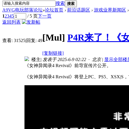
搜索
搜索
A9VG电玩部落论坛
»
论坛首页
›
前沿话题区
›
游戏业界新闻区
›
1
2
3
4
5
/ 5 页
下一页
返回列表
[Mul]
P4R来了！《女
查看:
31525
|
回复:
49
[复制链接]
楼主
|
发表于 2025-6-9 02:22 · 北京
|
显示全部楼
《女神异闻录4 Revival》前导宣传片公开。
《女神异闻录4 Revival》将登上PC、PS5、