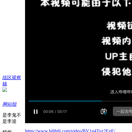
战区观察
媴
网站组
是李鬼不
是李逵
https://www.bilibili.com/video/BV1g4Toz2EuE/