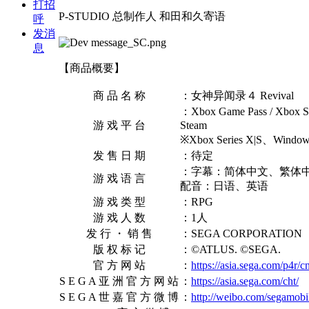
打招
P-STUDIO 总制作人 和田和久寄语
呼
发消
息
【商品概要】
商 品 名 称
：女神异闻录４ Revival
：Xbox Game Pass / Xbox Ser
游 戏 平 台
Steam
※Xbox Series X|S、W
发 售 日 期
：待定
：字幕：简体中文、繁体
游 戏 语 言
配音：日语、英语
游 戏 类 型
：RPG
游 戏 人 数
：1人
发 行 ・ 销 售
：SEGA CORPORATION
版 权 标 记
：©ATLUS. ©SEGA.
官 方 网 站
：
https://asia.sega.com/p4r/cn
S E G A 亚 洲 官 方 网 站
：
https://asia.sega.com/cht/
S E G A 世 嘉 官 方 微 博
：
http://weibo.com/segamobi