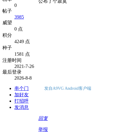
公布了个寂寞
0
帖子
3985
威望
0 点
积分
4249 点
种子
1581 点
注册时间
2021-7-26
最后登录
2026-8-8
串个门
发自A9VG Android客户端
加好友
打招呼
发消息
回复
举报