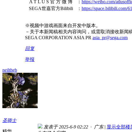
A T L U S 官 方 微 博
：
https://weibo.com/atlusoffic
SEGA世嘉官方Bilibili
：
https://space.bilibili.com/
※视频中游戏画面来自开发中版本。
－关于本新闻稿相关内容询问，或需取消接收新闻
SEGA CORPORATION ASIA PR
asia_pr@sega.com
回复
举报
neiltheb
圣骑士
发表于 2025-6-9 02:22 · 广东
|
显示全部楼
精华