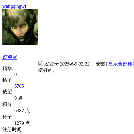
wangqingwj
征服者
发表于 2025-6-9 02:22 · 安徽
|
显示全部楼
精华
挺好的。
0
帖子
5785
威望
0 点
积分
6387 点
种子
1279 点
注册时间