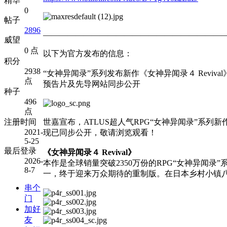
精华
0
帖子
2896
——————————————————————
威望
0 点
以下为官方发布的信息：
积分
2938
“女神异闻录”系列发布新作《女神异闻录４ Re
点
预告片及先导网站同步公开
种子
496
点
注册时间
世嘉宣布，ATLUS超人气RPG“女神异闻录”系列新作《女神异闻录
2021-
现已同步公开，敬请浏览观看！
5-25
最后登录
《女神异闻录４ Revival》
2026-
本作是全球销量突破2350万份的RPG“女神异闻
8-7
一，终于迎来万众期待的重制版。在日本乡村小镇
串个
门
加好
友