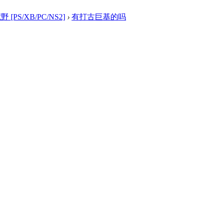
[PS/XB/PC/NS2]
›
有打古巨基的吗