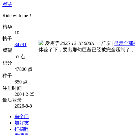
版主
Ride with me！
精华
10
帖子
发表于 2025-12-18 00:01 · 广东
|
显示全部
34791
体验了下，要出那句巨基已经被完全压制了，
威望
55 点
积分
47800 点
种子
650 点
注册时间
2004-2-25
最后登录
2026-8-8
串个门
加好友
打招呼