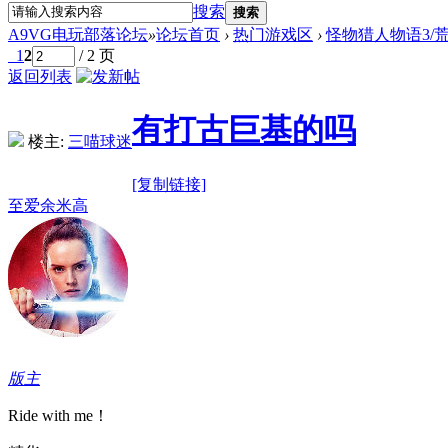
搜索
搜索
A9VG电玩部落论坛
»
论坛首页
›
热门游戏区
›
怪物猎人物语3/荒野 
1
2
/ 2 页
返回列表
有打古巨基的吗
楼主:
三喵球迷
[复制链接]
至爱余米高
版主
Ride with me！