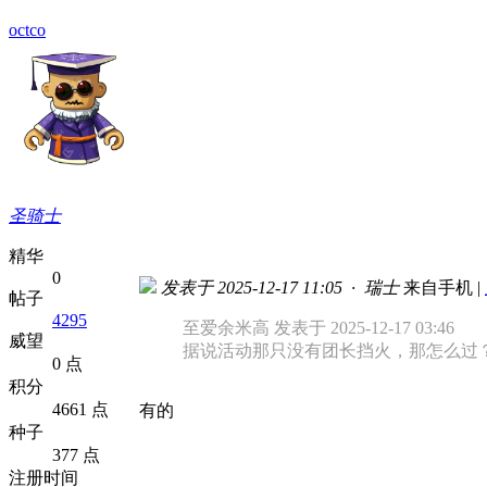
octco
圣骑士
精华
0
发表于 2025-12-17 11:05 · 瑞士
来自手机
|
帖子
4295
至爱余米高 发表于 2025-12-17 03:46
威望
据说活动那只没有团长挡火，那怎么过
0 点
积分
4661 点
有的
种子
377 点
注册时间