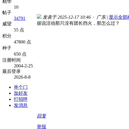
精华
10
帖子
发表于 2025-12-17 10:46 · 广东
|
显示全部
34791
据说活动那只没有团长挡火，那怎么过？
威望
55 点
积分
47800 点
种子
650 点
注册时间
2004-2-25
最后登录
2026-8-8
串个门
加好友
打招呼
发消息
回复
举报