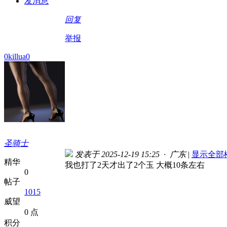
发消息
回复
举报
0killua0
圣骑士
发表于 2025-12-19 15:25 · 广东
|
显示全部
精华
我也打了2天才出了2个玉 大概10条左右
0
帖子
1015
威望
0 点
积分