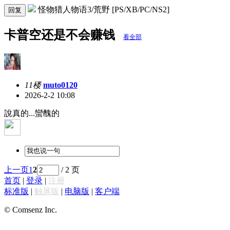
怪物猎人物语3/荒野 [PS/XB/PC/NS2]
回复
卡普空还是不会赚钱
看全部
11楼
muto0120
2026-2-2 10:08
說真的...蠻醜的
上一页
1
2
/ 2 页
首页
|
登录
|
注册
标准版
|
触屏版
|
电脑版
|
客户端
© Comsenz Inc.