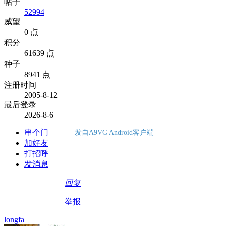
帖子
52994
威望
0 点
积分
61639 点
种子
8941 点
注册时间
2005-8-12
最后登录
2026-8-6
串个门
发自A9VG Android客户端
加好友
打招呼
发消息
回复
举报
longfa