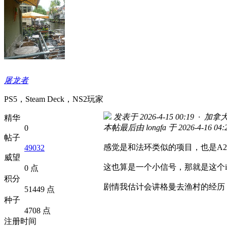
屠龙者
PS5，Steam Deck，NS2玩家
发表于 2026-4-15 00:19 · 加拿
精华
本帖最后由 longfa 于 2026-4-16 04
0
帖子
感觉是和法环类似的项目，也是A
49032
威望
这也算是一个小信号，那就是这个
0 点
积分
剧情我估计会讲格曼去渔村的经历
51449 点
种子
4708 点
注册时间