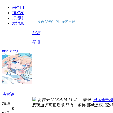
串个门
加好友
打招呼
发自A9VG iPhone客户端
发消息
回复
举报
ntshixiang
审判者
发表于 2026-4-15 14:40 · 未知
|
显示全部
精华
想玩血源高画质版 只有一条路 那就是模拟器
0