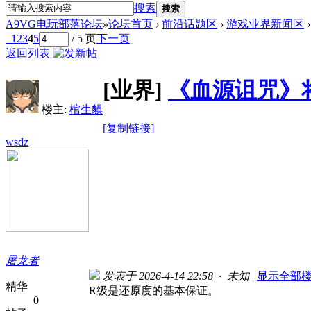
搜索
搜索
A9VG电玩部落论坛
»
论坛首页
›
前沿话题区
›
游戏业界新闻区
›
1
2
3
4
5
/ 5 页
下一页
返回列表
[业界]
《血源诅咒》
楼主:
棺生貘
[复制链接]
wsdz
屠龙者
发表于 2026-4-14 22:58 · 未知
|
显示全部
精华
R级是还原度的基本保证。
0