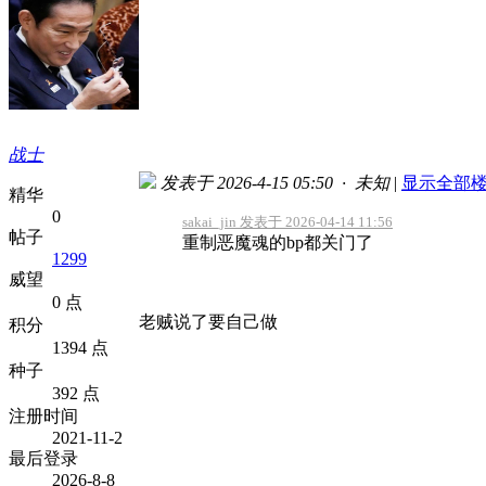
战士
发表于 2026-4-15 05:50 · 未知
|
显示全部
精华
0
sakai_jin 发表于 2026-04-14 11:56
帖子
重制恶魔魂的bp都关门了
1299
威望
0 点
老贼说了要自己做
积分
1394 点
种子
392 点
注册时间
2021-11-2
最后登录
2026-8-8