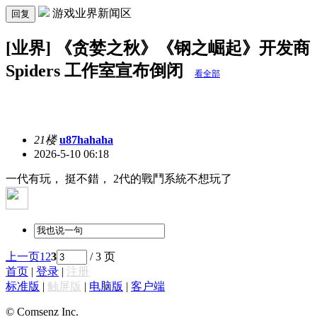
游戏业界新闻区
回复
[业界] 《贪婪之秋》《钢之崛起》开发商
Spiders 工作室宣布倒闭
看全部
21楼
u87hahaha
2026-5-10 06:18
一代有玩， 挺不錯， 2代的戰鬥系統不想玩了
上一页
1
2
3
/ 3 页
首页
|
登录
|
注册
标准版
|
触屏版
|
电脑版
|
客户端
© Comsenz Inc.