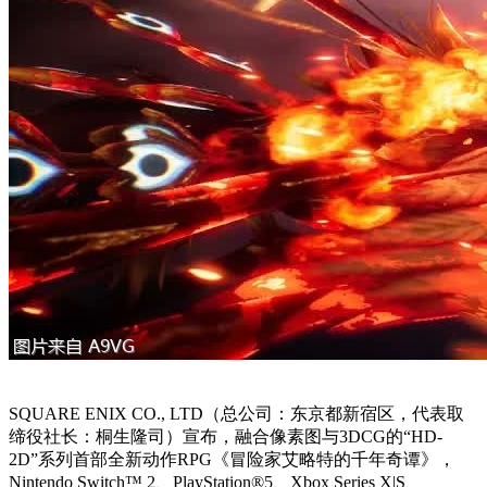
SQUARE ENIX CO., LTD（总公司：东京都新宿区，代表取
缔役社长：桐生隆司）宣布，融合像素图与3DCG的“HD-
2D”系列首部全新动作RPG《冒险家艾略特的千年奇谭》，
Nintendo Switch™ 2、PlayStation®5、Xbox Series X|S、