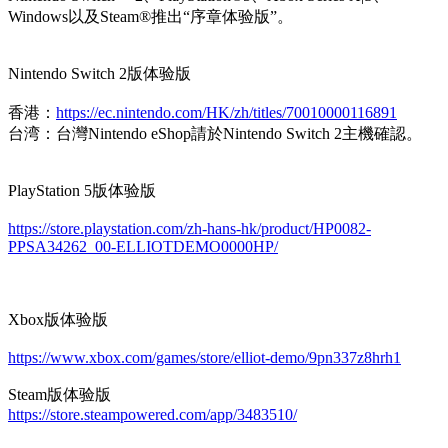
Windows以及Steam®推出“序章体验版”。
Nintendo Switch 2版体验版
香港：
https://ec.nintendo.com/HK/zh/titles/70010000116891
台湾：台灣Nintendo eShop請於Nintendo Switch 2主機確認。
PlayStation 5版体验版
https://store.playstation.com/zh-hans-hk/product/HP0082-
PPSA34262_00-ELLIOTDEMO0000HP/
Xbox版体验版
https://www.xbox.com/games/store/elliot-demo/9pn337z8hrh1
Steam版体验版
https://store.steampowered.com/app/3483510/