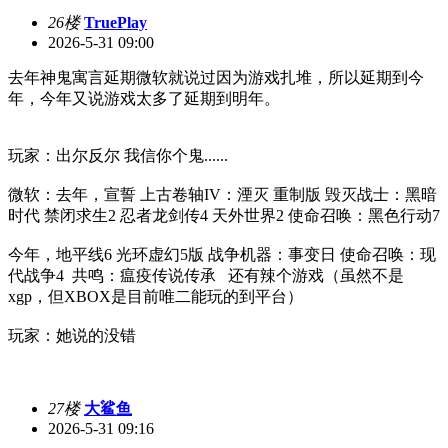
26楼
TruePlay
2026-5-31 09:00
去年神鬼寓言延期微软就说过因为游戏扎堆，所以延期到今
年，今年又说游戏太多了延期到明年。
玩家：出尔反尔 我信你个鬼......
微软：去年，宣誓 上古卷轴IV：湮灭 重制版 毁灭战士：黑暗
时代 禁闭求生2 忍者龙剑传4 天外世界2 使命召唤：黑色行动7
今年，地平线6 光环虚幻5版 战争机器：事变日 使命召唤：现
代战争4 共鸣：瘟疫传说传承 还有辣个游戏（虽然不是
xgp，但XBOX是目前唯二能玩的到平台）
玩家：她说的没错
27楼
大鲨鱼
2026-5-31 09:16