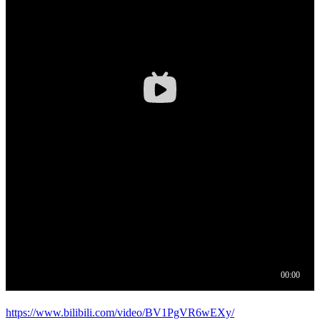
https://www.bilibili.com/video/BV1PgVR6wEXy/