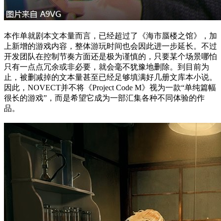
本作单就剧本文本量而言，已经超过了《海市蜃楼之馆》，加
上新增的游戏内容，整体游玩时间也会因此进一步延长。不过
开发团队在控制节奏方面还是极为谨慎的，只要某个场景哪怕
只有一点点冗余或非必要，就会毫不犹豫地删除。到目前为
止，被删减掉的文本量甚至已经足够填满好几册文库本小说。
因此，NOVECT并不将《Project Code M》视为一款“单纯篇幅
很长的游戏”，而是希望它成为一部汇集各种不同体验的作
品。