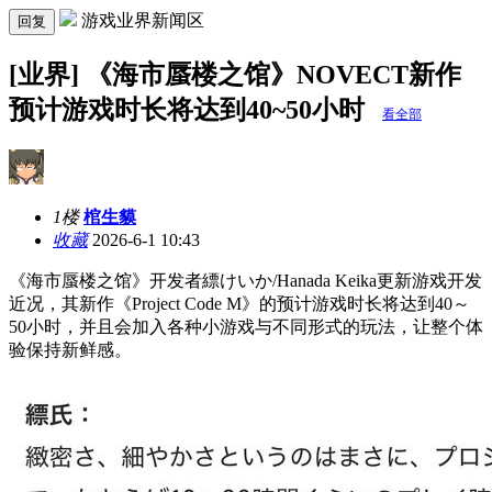
游戏业界新闻区
回复
[业界] 《海市蜃楼之馆》NOVECT新作
预计游戏时长将达到40~50小时
看全部
1楼
棺生貘
收藏
2026-6-1 10:43
《海市蜃楼之馆》开发者縹けいか/Hanada Keika更新游戏开发
近况，其新作《Project Code M》的预计游戏时长将达到40～
50小时，并且会加入各种小游戏与不同形式的玩法，让整个体
验保持新鲜感。