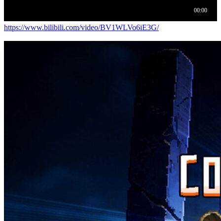
https://www.bilibili.com/video/BV1WLVo6iE3G/